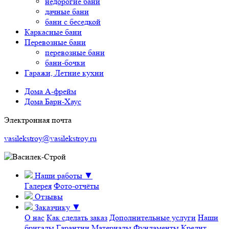
недорогие бани
дачные бани
бани с беседкой
Каркасные бани
Перевозные бани
перевозные бани
бани-бочки
Гаражи, Летние кухни
Дома А-фрейм
Дома Барн-Хаус
Электронная почта
vasilekstroy@vasilekstroy.ru
Наши работы
▼
Галерея
Фото-отчёты
Отзывы
Заказчику
▼
О нас
Как сделать заказ
Дополнительные услуги
Наши
бригады
Гарантии
Материалы
Фундаменты
Кредит