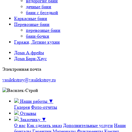
недорогие бани
дачные бани
бани с беседкой
Каркасные бани
Перевозные бани
перевозные бани
бани-бочки
Гаражи, Летние кухни
Дома А-фрейм
Дома Барн-Хаус
Электронная почта
vasilekstroy@vasilekstroy.ru
Наши работы
▼
Галерея
Фото-отчёты
Отзывы
Заказчику
▼
О нас
Как сделать заказ
Дополнительные услуги
Наши
бригады
Гарантии
Материалы
Фундаменты
Кредит