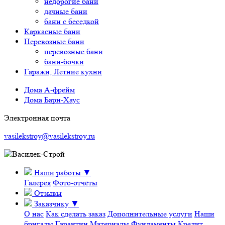
недорогие бани
дачные бани
бани с беседкой
Каркасные бани
Перевозные бани
перевозные бани
бани-бочки
Гаражи, Летние кухни
Дома А-фрейм
Дома Барн-Хаус
Электронная почта
vasilekstroy@vasilekstroy.ru
Наши работы
▼
Галерея
Фото-отчёты
Отзывы
Заказчику
▼
О нас
Как сделать заказ
Дополнительные услуги
Наши
бригады
Гарантии
Материалы
Фундаменты
Кредит