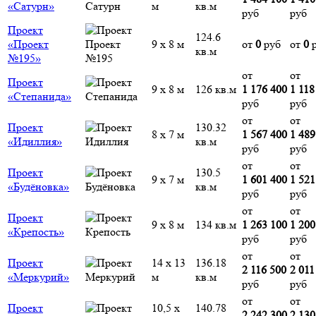
«Сатурн»
м
кв.м
руб
руб
Проект
124.6
«Проект
9 х 8 м
от
0
руб
от
0
р
кв.м
№195»
от
от
Проект
9 х 8 м
126 кв.м
1 176 400
1 118
«Степанида»
руб
руб
от
от
Проект
130.32
8 х 7 м
1 567 400
1 489
«Идиллия»
кв.м
руб
руб
от
от
Проект
130.5
9 х 7 м
1 601 400
1 521
«Будёновка»
кв.м
руб
руб
от
от
Проект
9 х 8 м
134 кв.м
1 263 100
1 200
«Крепость»
руб
руб
от
от
Проект
14 х 13
136.18
2 116 500
2 011
«Меркурий»
м
кв.м
руб
руб
от
от
Проект
10,5 х
140.78
2 242 300
2 130