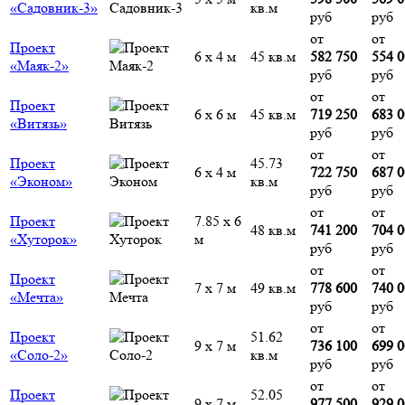
«Садовник-3»
кв.м
руб
руб
от
от
Проект
6 х 4 м
45 кв.м
582 750
554 
«Маяк-2»
руб
руб
от
от
Проект
6 х 6 м
45 кв.м
719 250
683 
«Витязь»
руб
руб
от
от
Проект
45.73
6 х 4 м
722 750
687 
«Эконом»
кв.м
руб
руб
от
от
Проект
7.85 х 6
48 кв.м
741 200
704 
«Хуторок»
м
руб
руб
от
от
Проект
7 х 7 м
49 кв.м
778 600
740 
«Мечта»
руб
руб
от
от
Проект
51.62
9 х 7 м
736 100
699 
«Соло-2»
кв.м
руб
руб
от
от
Проект
52.05
9 х 7 м
977 500
929 