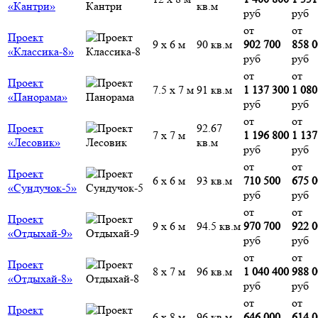
«Кантри»
кв.м
руб
руб
от
от
Проект
9 х 6 м
90 кв.м
902 700
858 
«Классика-8»
руб
руб
от
от
Проект
7.5 х 7 м
91 кв.м
1 137 300
1 080
«Панорама»
руб
руб
от
от
Проект
92.67
7 х 7 м
1 196 800
1 137
«Лесовик»
кв.м
руб
руб
от
от
Проект
6 х 6 м
93 кв.м
710 500
675 
«Сундучок-5»
руб
руб
от
от
Проект
9 х 6 м
94.5 кв.м
970 700
922 
«Отдыхай-9»
руб
руб
от
от
Проект
8 х 7 м
96 кв.м
1 040 400
988 
«Отдыхай-8»
руб
руб
от
от
Проект
6 х 8 м
96 кв.м
646 000
614 