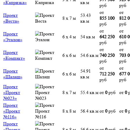
«Капризка»
кв.м
руб
руб
от
от
Проект
53.43
8 х 7 м
855 100
812 
«Веста»
кв.м
руб
руб
от
от
Проект
6 х 4 м
54 кв.м
642 250
610 
«Эталон»
руб
руб
от
от
Проект
6 х 6 м
54.6 кв.м
740 250
703 
«Компакт»
руб
руб
от
от
Проект
54.91
6 х 6 м
712 250
677 
«Шалаш»
кв.м
руб
руб
Проект
«Проект
8 х 7 м
55.4 кв.м
от
0
руб
от
0
р
№023»
Проект
«Проект
8 х 8 м
56.4 кв.м
от
0
руб
от
0
р
№116»
Проект
«Проект
8 х 8 м
56.6 кв.м
от
0
руб
от
0
р