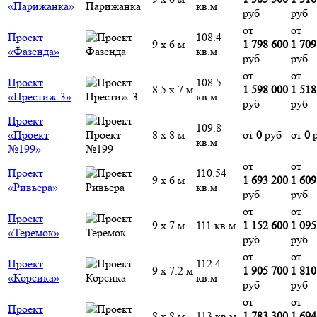
«Парижанка»
кв.м
руб
руб
от
от
Проект
108.4
9 х 6 м
1 798 600
1 709
«Фазенда»
кв.м
руб
руб
от
от
Проект
108.5
8.5 х 7 м
1 598 000
1 518
«Престиж-3»
кв.м
руб
руб
Проект
109.8
«Проект
8 х 8 м
от
0
руб
от
0
р
кв.м
№199»
от
от
Проект
110.54
9 х 6 м
1 693 200
1 609
«Ривьера»
кв.м
руб
руб
от
от
Проект
9 х 7 м
111 кв.м
1 152 600
1 095
«Теремок»
руб
руб
от
от
Проект
112.4
9 х 7.2 м
1 905 700
1 810
«Корсика»
кв.м
руб
руб
от
от
Проект
8 х 8 м
113 кв.м
1 783 300
1 694