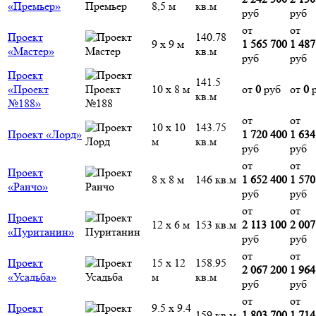
«Премьер»
8,5 м
кв.м
руб
руб
от
от
Проект
140.78
9 х 9 м
1 565 700
1 487
«Мастер»
кв.м
руб
руб
Проект
141.5
«Проект
10 х 8 м
от
0
руб
от
0
р
кв.м
№188»
от
от
10 х 10
143.75
Проект «Лорд»
1 720 400
1 634
м
кв.м
руб
руб
от
от
Проект
8 х 8 м
146 кв.м
1 652 400
1 570
«Ранчо»
руб
руб
от
от
Проект
12 х 6 м
153 кв.м
2 113 100
2 007
«Пуританин»
руб
руб
от
от
Проект
15 х 12
158.95
2 067 200
1 964
«Усадьба»
м
кв.м
руб
руб
от
от
Проект
9.5 х 9.4
159 кв.м
1 803 700
1 714