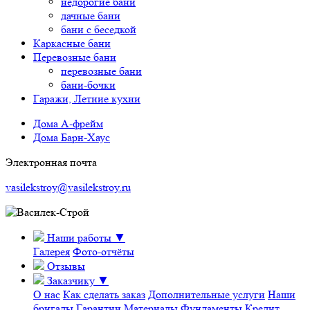
недорогие бани
дачные бани
бани с беседкой
Каркасные бани
Перевозные бани
перевозные бани
бани-бочки
Гаражи, Летние кухни
Дома А-фрейм
Дома Барн-Хаус
Электронная почта
vasilekstroy@vasilekstroy.ru
Наши работы
▼
Галерея
Фото-отчёты
Отзывы
Заказчику
▼
О нас
Как сделать заказ
Дополнительные услуги
Наши
бригады
Гарантии
Материалы
Фундаменты
Кредит