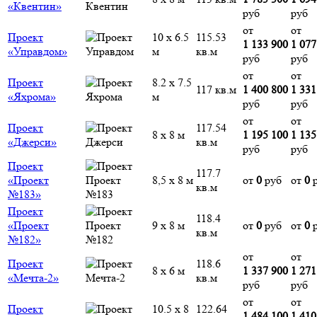
«Квентин»
руб
руб
от
от
Проект
10 х 6.5
115.53
1 133 900
1 077
«Управдом»
м
кв.м
руб
руб
от
от
Проект
8.2 х 7.5
117 кв.м
1 400 800
1 331
«Яхрома»
м
руб
руб
от
от
Проект
117.54
8 х 8 м
1 195 100
1 135
«Джерси»
кв.м
руб
руб
Проект
117.7
«Проект
8,5 х 8 м
от
0
руб
от
0
р
кв.м
№183»
Проект
118.4
«Проект
9 х 8 м
от
0
руб
от
0
р
кв.м
№182»
от
от
Проект
118.6
8 х 6 м
1 337 900
1 271
«Мечта-2»
кв.м
руб
руб
от
от
Проект
10.5 х 8
122.64
1 484 100
1 410