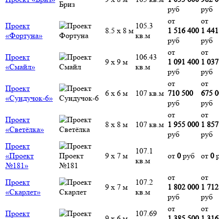
руб
руб
от
от
Проект
105.3
8.5 х 8 м
1 516 400
1 441
«Фортуна»
кв.м
руб
руб
от
от
Проект
106.43
9 х 9 м
1 091 400
1 037
«Смайл»
кв.м
руб
руб
от
от
Проект
6 х 6 м
107 кв.м
710 500
675 
«Сундучок-6»
руб
руб
от
от
Проект
8 х 8 м
107 кв.м
1 955 000
1 857
«Светёлка»
руб
руб
Проект
107.1
«Проект
9 х 7 м
от
0
руб
от
0
р
кв.м
№181»
от
от
Проект
107.2
9 х 7 м
1 802 000
1 712
«Скарлет»
кв.м
руб
руб
от
от
Проект
107.69
9 х 6 м
1 385 500
1 316