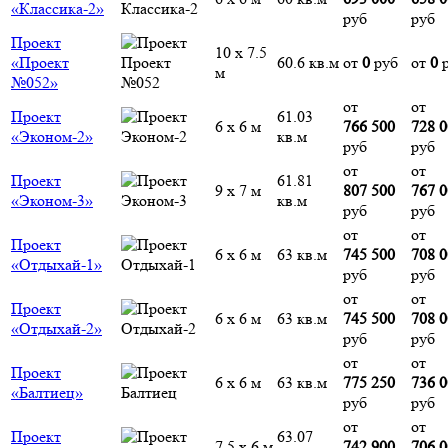
«Классика-2»
руб
руб
Проект
10 х 7.5
«Проект
60.6 кв.м
от
0
руб
от
0
р
м
№052»
от
от
Проект
61.03
6 х 6 м
766 500
728 
«Эконом-2»
кв.м
руб
руб
от
от
Проект
61.81
9 х 7 м
807 500
767 
«Эконом-3»
кв.м
руб
руб
от
от
Проект
6 х 6 м
63 кв.м
745 500
708 
«Отдыхай-1»
руб
руб
от
от
Проект
6 х 6 м
63 кв.м
745 500
708 
«Отдыхай-2»
руб
руб
от
от
Проект
6 х 6 м
63 кв.м
775 250
736 
«Балтиец»
руб
руб
от
от
Проект
63.07
7.5 х 6 м
742 900
706 