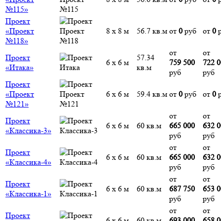
№115»
Проект
«Проект
8 х 8 м
56.7 кв.м
от
0
руб
от
0
р
№118»
от
от
Проект
57.34
6 х 6 м
759 500
722 
«Итака»
кв.м
руб
руб
Проект
«Проект
6 х 6 м
59.4 кв.м
от
0
руб
от
0
р
№121»
от
от
Проект
6 х 6 м
60 кв.м
665 000
632 
«Классика-3»
руб
руб
от
от
Проект
6 х 6 м
60 кв.м
665 000
632 
«Классика-4»
руб
руб
от
от
Проект
6 х 6 м
60 кв.м
687 750
653 
«Классика-1»
руб
руб
от
от
Проект
6 х 6 м
60 кв.м
693 000
658 