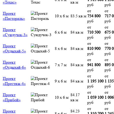
«Техас»
кв.м
руб
руб
от
от
Проект
10 х 6 м
83.5 кв.м
754 800
717 
«Пастораль»
руб
руб
от
от
Проект
6 х 6 м
84 кв.м
710 500
675 
«Сундучок-3»
руб
руб
от
от
Проект
8 х 6 м
84 кв.м
810 900
770 
«Отдыхай-5»
руб
руб
от
от
Проект
7 х 7 м
84 кв.м
941 800
895 
«Отдыхай-6»
руб
руб
от
от
Проект
9 х 6 м
84 кв.м
1 195 100
1 135
«Престиж-4»
руб
руб
от
от
Проект
84.17
10 х 6 м
1 059 100
1 006
«Прибой»
кв.м
руб
руб
от
от
Проект
84.23
8 х 6 м
1 310 700
1 245