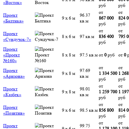
«Восток»
руб
руб
от
от
Проект
96.37
9 х 6 м
867 000
824 
«Балтика»
кв.м
руб
руб
от
от
Проект
8 х 6 м
97 кв.м
836 400
795 
«Сундучок-7»
руб
руб
Проект
«Проект
8 х 8 м
97.5 кв.м
от
0
руб
от
0
р
№160»
от
от
Проект
97.69
9 х 8 м
1 334 500
1 268
«Аризона»
кв.м
руб
руб
от
от
Проект
98.01
9 х 8 м
1 259 700
1 197
«Казбек»
кв.м
руб
руб
от
от
Проект
9 х 6 м
98.5 кв.м
856 800
814 
«Позитив»
руб
руб
от
от
Проект
99.75
9 х 6 м
1 178 100
1 119