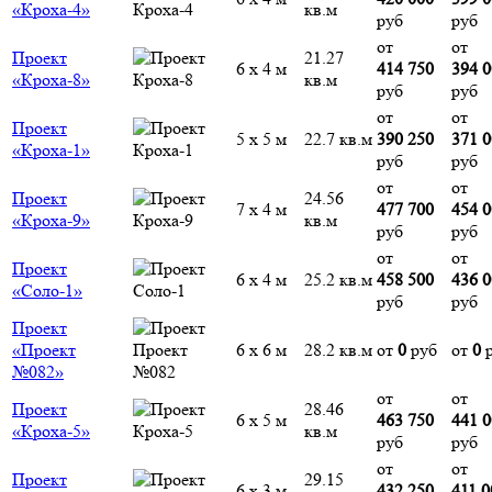
«Кроха-4»
кв.м
руб
руб
от
от
Проект
21.27
6 х 4 м
414 750
394 
«Кроха-8»
кв.м
руб
руб
от
от
Проект
5 х 5 м
22.7 кв.м
390 250
371 
«Кроха-1»
руб
руб
от
от
Проект
24.56
7 х 4 м
477 700
454 
«Кроха-9»
кв.м
руб
руб
от
от
Проект
6 х 4 м
25.2 кв.м
458 500
436 
«Соло-1»
руб
руб
Проект
«Проект
6 х 6 м
28.2 кв.м
от
0
руб
от
0
р
№082»
от
от
Проект
28.46
6 х 5 м
463 750
441 
«Кроха-5»
кв.м
руб
руб
от
от
Проект
29.15
6 х 3 м
432 250
411 0