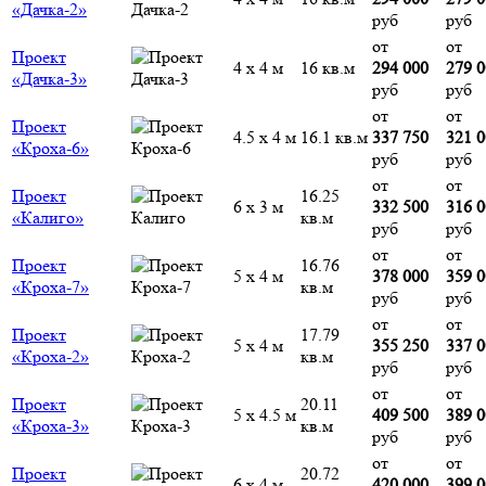
«Дачка-2»
руб
руб
от
от
Проект
4 х 4 м
16 кв.м
294 000
279 
«Дачка-3»
руб
руб
от
от
Проект
4.5 х 4 м
16.1 кв.м
337 750
321 
«Кроха-6»
руб
руб
от
от
Проект
16.25
6 х 3 м
332 500
316 
«Калиго»
кв.м
руб
руб
от
от
Проект
16.76
5 х 4 м
378 000
359 
«Кроха-7»
кв.м
руб
руб
от
от
Проект
17.79
5 х 4 м
355 250
337 
«Кроха-2»
кв.м
руб
руб
от
от
Проект
20.11
5 х 4.5 м
409 500
389 
«Кроха-3»
кв.м
руб
руб
от
от
Проект
20.72
6 х 4 м
420 000
399 