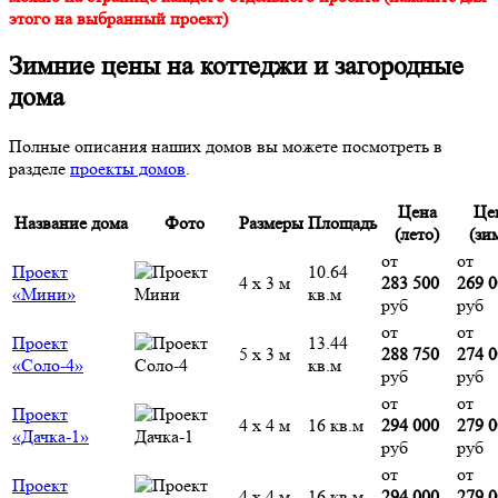
этого на выбранный проект)
Зимние цены на коттеджи и загородные
дома
Полные описания наших домов вы можете посмотреть в
разделе
проекты домов
.
Цена
Це
Название дома
Фото
Размеры
Площадь
(лето)
(зи
от
от
Проект
10.64
4 х 3 м
283 500
269 
«Мини»
кв.м
руб
руб
от
от
Проект
13.44
5 х 3 м
288 750
274 
«Соло-4»
кв.м
руб
руб
от
от
Проект
4 х 4 м
16 кв.м
294 000
279 
«Дачка-1»
руб
руб
от
от
Проект
4 х 4 м
16 кв.м
294 000
279 