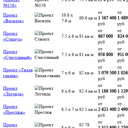
№158»
от
от
Проект
10.8 х
80.6 кв.м
1 567 400
1 489
«Василек»
7.6 м
руб
руб
от
от
Проект
7.5 х 6 м
81 кв.м
867 000
824 
«Стимул»
руб
руб
от
от
Проект
7.5 х 6 м
81 кв.м
958 800
911 0
«Счастливый»
руб
руб
от
от
Проект «Тихая
7 х 6 м
82 кв.м
1 079 500
1 026
гавань»
руб
руб
от
от
Проект
8 х 6 м
82.4 кв.м
1 188 300
1 129
«Легенда»
руб
руб
от
от
Проект
8.5 х 7 м
82.5 кв.м
2 621 400
2 490
«Престиж»
руб
руб
от
от
Проект
82.78
8 х 6 м
1 315 800
1 250