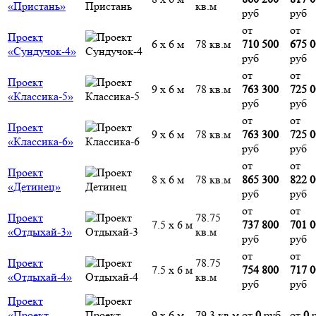
«Пристань»
кв.м
руб
руб
от
от
Проект
6 х 6 м
78 кв.м
710 500
675 
«Сундучок-4»
руб
руб
от
от
Проект
9 х 6 м
78 кв.м
763 300
725 
«Классика-5»
руб
руб
от
от
Проект
9 х 6 м
78 кв.м
763 300
725 
«Классика-6»
руб
руб
от
от
Проект
8 х 6 м
78 кв.м
865 300
822 
«Детинец»
руб
руб
от
от
Проект
78.75
7.5 х 6 м
737 800
701 
«Отдыхай-3»
кв.м
руб
руб
от
от
Проект
78.75
7.5 х 6 м
754 800
717 
«Отдыхай-4»
кв.м
руб
руб
Проект
«Проект
9 х 6 м
79.3 кв.м
от
0
руб
от
0
р