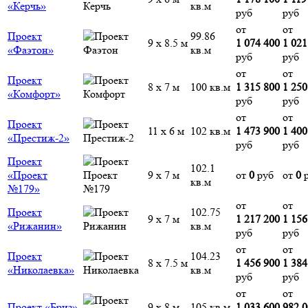
«Керчь»
кв.м
руб
руб
от
от
Проект
99.86
9 х 8.5 м
1 074 400
1 021
«Фаэтон»
кв.м
руб
руб
от
от
Проект
8 х 7 м
100 кв.м
1 315 800
1 250
«Комфорт»
руб
руб
от
от
Проект
11 х 6 м
102 кв.м
1 473 900
1 400
«Престиж-2»
руб
руб
Проект
102.1
«Проект
9 х 7 м
от
0
руб
от
0
р
кв.м
№179»
от
от
Проект
102.75
9 х 7 м
1 217 200
1 156
«Рижанин»
кв.м
руб
руб
от
от
Проект
104.23
8 х 7.5 м
1 456 900
1 384
«Николаевка»
кв.м
руб
руб
от
от
Проект «Бриз»
9 х 8 м
105 кв.м
1 033 600
982 