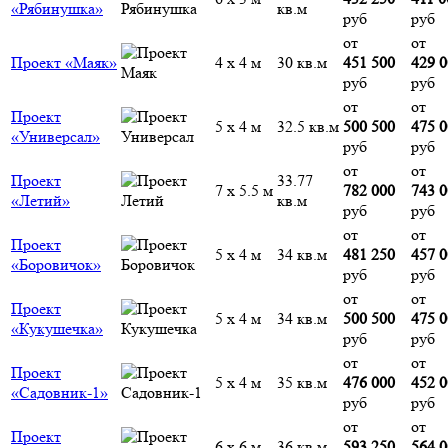
«Рябинушка»
кв.м
руб
руб
от
от
Проект «Маяк»
4 х 4 м
30 кв.м
451 500
429 
руб
руб
от
от
Проект
5 х 4 м
32.5 кв.м
500 500
475 
«Универсал»
руб
руб
от
от
Проект
33.77
7 х 5.5 м
782 000
743 
«Летий»
кв.м
руб
руб
от
от
Проект
5 х 4 м
34 кв.м
481 250
457 
«Боровичок»
руб
руб
от
от
Проект
5 х 4 м
34 кв.м
500 500
475 
«Кукушечка»
руб
руб
от
от
Проект
5 х 4 м
35 кв.м
476 000
452 
«Садовник-1»
руб
руб
от
от
Проект
6 х 6 м
36 кв.м
593 250
564 