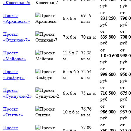
«Классика-7»
руб
руб
от
от
Проект
69.19
6 х 6 м
831 250
790 
«Архипелаг»
кв.м
руб
руб
от
от
Проект
7 х 6 м
70 кв.м
839 800
798 
«Отдыхай-7»
руб
руб
от
от
Проект
11.5 х 7
72.38
1 050 600
998 
«Майорка»
м
кв.м
руб
руб
от
от
Проект
6.5 х 6.5
72.54
999 600
950 
«Эльбрус»
м
кв.м
руб
руб
от
от
Проект
6 х 6 м
75 кв.м
710 500
675 
«Сундучок-2»
руб
руб
от
от
Проект
76.76
10 х 6 м
986 000
937 
«Оляпка»
кв.м
руб
руб
от
от
Проект
77.09
8 х 6 м
860 200
817 