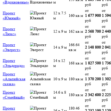
«Вдохновенье»
м
руб
руб
от
от
Проект
12 х 7.5
160 кв.м
1 677 900
1 594
«Южный»
м
руб
руб
от
от
Проект
12 х 9 м
162 кв.м
2 568 700
2 440
«Люкс»
руб
руб
от
от
Проект
166.64
14 х 9 м
2 148 800
2 041
«Эверест»
кв.м
руб
руб
от
от
Проект
14 х 12
168 кв.м
1 827 500
1 736
«Эльдорадо»
м
руб
руб
Проект
от
от
«Альпийская
10 х 9 м
180 кв.м
1 370 200
1 302
сказка»
руб
руб
от
от
Проект
14.6 х 8
180 кв.м
2 342 600
2 225
«Семейный»
м
руб
руб
от
от
Проект
180.46
16 х 7 м
2 232 100
2 120