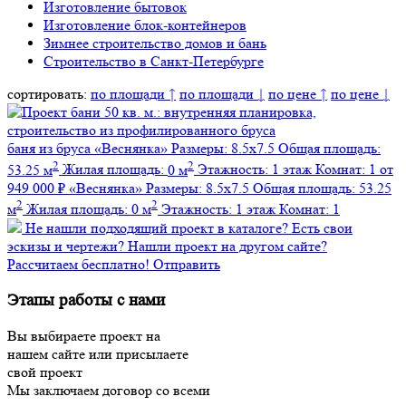
Изготовление бытовок
Изготовление блок-контейнеров
Зимнее строительство домов и бань
Строительство в Санкт-Петербурге
сортировать:
по площади ↑
по площади ↓
по цене ↑
по цене ↓
баня из бруса
«Веснянка»
Размеры:
8.5х7.5
Общая площадь:
2
2
53.25 м
Жилая площадь:
0 м
Этажность:
1 этаж
Комнат:
1
от
949 000 ₽
«Веснянка»
Размеры:
8.5х7.5
Общая площадь:
53.25
2
2
м
Жилая площадь:
0 м
Этажность:
1 этаж
Комнат:
1
Не нашли подходящий проект в каталоге?
Есть свои
эскизы и чертежи?
Нашли проект на другом сайте?
Рассчитаем бесплатно!
Отправить
Этапы работы с нами
Вы выбираете проект на
нашем сайте или присылаете
свой проект
Мы заключаем договор со всеми