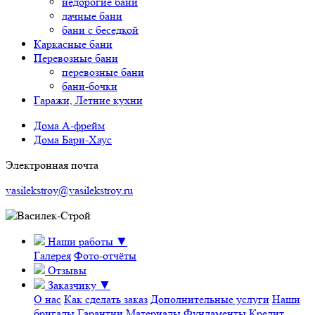
недорогие бани
дачные бани
бани с беседкой
Каркасные бани
Перевозные бани
перевозные бани
бани-бочки
Гаражи, Летние кухни
Дома А-фрейм
Дома Барн-Хаус
Электронная почта
vasilekstroy@vasilekstroy.ru
Наши работы
▼
Галерея
Фото-отчёты
Отзывы
Заказчику
▼
О нас
Как сделать заказ
Дополнительные услуги
Наши
бригады
Гарантии
Материалы
Фундаменты
Кредит