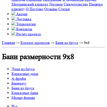
Материнский капитал
Договор
Свидетельства
Памятка
клиенту
О Пестово
Отзывы
Статьи
Акции
Доставка
Технологии
Контакты
Расчёт проекта
Главная
→
Каталог проектов
→
Бани из бруса
→
9x8
Бани размерности 9х8
Дома из бруса
Каркасные дома
А-фрейм
Барнхаус
Бани из бруса
Каркасные бани
Малые формы
Все