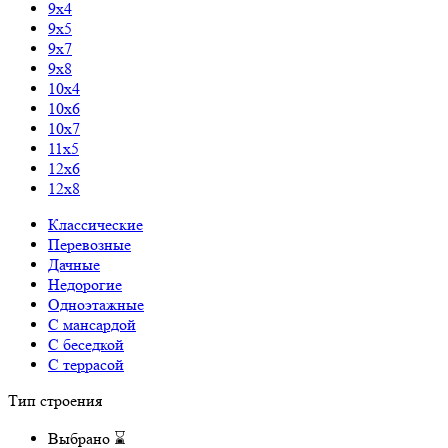
9x4
9x5
9x7
9x8
10x4
10x6
10x7
11x5
12x6
12x8
Классические
Перевозные
Дачные
Недорогие
Одноэтажные
С мансардой
С беседкой
С террасой
Тип строения
Выбрано
⌛