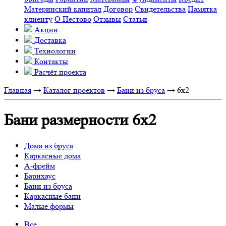
Материнский капитал
Договор
Свидетельства
Памятка
клиенту
О Пестово
Отзывы
Статьи
Акции
Доставка
Технологии
Контакты
Расчёт проекта
Главная
→
Каталог проектов
→
Бани из бруса
→
6x2
Бани размерности 6х2
Дома из бруса
Каркасные дома
А-фрейм
Барнхаус
Бани из бруса
Каркасные бани
Малые формы
Все