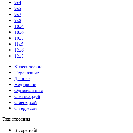
9x4
9x5
9x7
9x8
10x4
10x6
10x7
11x5
12x6
12x8
Классические
Перевозные
Дачные
Недорогие
Одноэтажные
С мансардой
С беседкой
С террасой
Тип строения
Выбрано
⌛