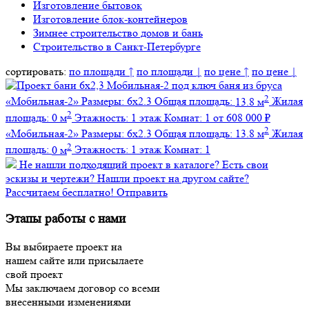
Изготовление бытовок
Изготовление блок-контейнеров
Зимнее строительство домов и бань
Строительство в Санкт-Петербурге
сортировать:
по площади ↑
по площади ↓
по цене ↑
по цене ↓
баня из бруса
2
«Мобильная-2»
Размеры:
6х2.3
Общая площадь:
13.8 м
Жилая
2
площадь:
0 м
Этажность:
1 этаж
Комнат:
1
от 608 000 ₽
2
«Мобильная-2»
Размеры:
6х2.3
Общая площадь:
13.8 м
Жилая
2
площадь:
0 м
Этажность:
1 этаж
Комнат:
1
Не нашли подходящий проект в каталоге?
Есть свои
эскизы и чертежи?
Нашли проект на другом сайте?
Рассчитаем бесплатно!
Отправить
Этапы работы с нами
Вы выбираете проект на
нашем сайте или присылаете
свой проект
Мы заключаем договор со всеми
внесенными изменениями