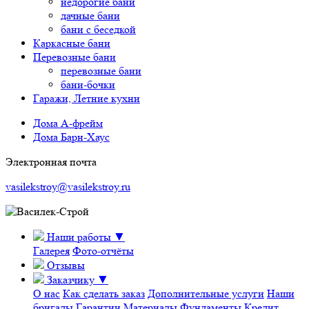
недорогие бани
дачные бани
бани с беседкой
Каркасные бани
Перевозные бани
перевозные бани
бани-бочки
Гаражи, Летние кухни
Дома А-фрейм
Дома Барн-Хаус
Электронная почта
vasilekstroy@vasilekstroy.ru
Наши работы
▼
Галерея
Фото-отчёты
Отзывы
Заказчику
▼
О нас
Как сделать заказ
Дополнительные услуги
Наши
бригады
Гарантии
Материалы
Фундаменты
Кредит