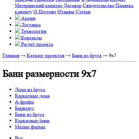
Материнский капитал
Договор
Свидетельства
Памятка
клиенту
О Пестово
Отзывы
Статьи
Акции
Доставка
Технологии
Контакты
Расчёт проекта
Главная
→
Каталог проектов
→
Бани из бруса
→
9x7
Бани размерности 9х7
Дома из бруса
Каркасные дома
А-фрейм
Барнхаус
Бани из бруса
Каркасные бани
Малые формы
Все