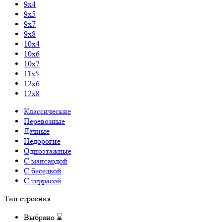
9x4
9x5
9x7
9x8
10x4
10x6
10x7
11x5
12x6
12x8
Классические
Перевозные
Дачные
Недорогие
Одноэтажные
С мансардой
С беседкой
С террасой
Тип строения
Выбрано
⌛