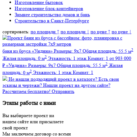
Изготовление бытовок
Изготовление блок-контейнеров
Зимнее строительство домов и бань
Строительство в Санкт-Петербурге
сортировать:
по площади ↑
по площади ↓
по цене ↑
по цене ↓
2
баня из бруса
«Ундина»
Размеры:
9х7
Общая площадь:
55.5 м
2
Жилая площадь:
0 м
Этажность:
1 этаж
Комнат:
1
от 903 000
2
₽
«Ундина»
Размеры:
9х7
Общая площадь:
55.5 м
Жилая
2
площадь:
0 м
Этажность:
1 этаж
Комнат:
1
Не нашли подходящий проект в каталоге?
Есть свои
эскизы и чертежи?
Нашли проект на другом сайте?
Рассчитаем бесплатно!
Отправить
Этапы работы с нами
Вы выбираете проект на
нашем сайте или присылаете
свой проект
Мы заключаем договор со всеми