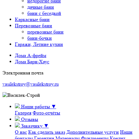
недорогие бани
дачные бани
бани с беседкой
Каркасные бани
Перевозные бани
перевозные бани
бани-бочки
Гаражи, Летние кухни
Дома А-фрейм
Дома Барн-Хаус
Электронная почта
vasilekstroy@vasilekstroy.ru
Наши работы
▼
Галерея
Фото-отчёты
Отзывы
Заказчику
▼
О нас
Как сделать заказ
Дополнительные услуги
Наши
бригады
Гарантии
Материалы
Фундаменты
Кредит