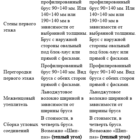
профилированный
профилированный
брус 90×140 мм. Или
брус 90×140 мм. Или
140×140 мм или
140×140 мм или
190×140 мм в
190×140 мм в
Стены первого
зависимости от
зависимости от
этажа
выбранной толщины.
выбранной толщины.
Брус с наружной
Брус с наружной
стороны овальный
стороны овальный
под блок-хаус или
под блок-хаус или
прямой с фасками.
прямой с фасками.
Профилированный
Профилированный
Перегородки
брус 90×140 мм. Вид
брус 90×140 мм. Вид
первого этажа
бруса с обеих сторон
бруса с обеих сторон
прямой с фасками.
прямой с фасками.
Льноджутовое
Льноджутовое
Межвенцовый
волокно шириной в
волокно шириной в
утеплитель
зависимости от
зависимости от
ширины бруса
ширины бруса
В стоимости, в
В стоимости, в
Сборка угловых
четверть бруса.
четверть бруса.
соединений
Возможно «Шип-
Возможно «Шип-
паз»
(теплый угол)
паз»
(теплый угол)