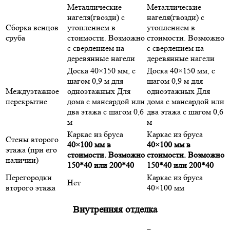
Металлические
Металлические
нагеля(гвозди) с
нагеля(гвозди) с
Сборка венцов
утоплением в
утоплением в
сруба
стоимости. Возможно
стоимости. Возможно
с сверлением на
с сверлением на
деревянные нагели
деревянные нагели
Доска 40×150 мм, с
Доска 40×150 мм, с
шагом 0,9 м для
шагом 0,9 м для
Междуэтажное
одноэтажных Для
одноэтажных Для
перекрытие
дома с мансардой или
дома с мансардой или
два этажа с шагом 0,6
два этажа с шагом 0,6
м
м
Каркас из бруса
Каркас из бруса
Стены второго
40×100 мм в
40×100 мм в
этажа (при его
стоимости. Возможно
стоимости. Возможно
наличии)
150*40 или 200*40
150*40 или 200*40
Перегородки
Каркас из бруса
Нет
второго этажа
40×100 мм
Внутренняя отделка