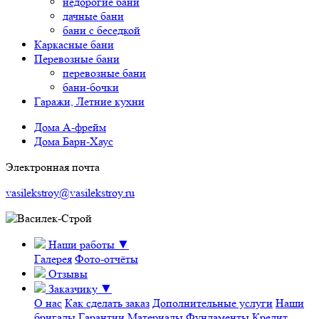
недорогие бани
дачные бани
бани с беседкой
Каркасные бани
Перевозные бани
перевозные бани
бани-бочки
Гаражи, Летние кухни
Дома А-фрейм
Дома Барн-Хаус
Электронная почта
vasilekstroy@vasilekstroy.ru
Наши работы
▼
Галерея
Фото-отчёты
Отзывы
Заказчику
▼
О нас
Как сделать заказ
Дополнительные услуги
Наши
бригады
Гарантии
Материалы
Фундаменты
Кредит