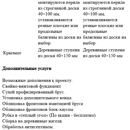
монтируются перила
монтируются перила
из строганной доски
из строганной доски
40×100 мм,
40×100 мм,
устанавливаются
устанавливаются
резные плоские или
резные плоские или
продольные
продольные
балясины из доски на
балясины из доски на
выбор.
выбор.
Деревянные ступени
Деревянные ступени
Крыльцо
из доски 40×150 мм
из доски 40×150 мм
Дополнительные услуги
Возможные дополнения к проекту:
Свайно-винтовой фундамент
Сухой профилированный брус.
Установка дополнительного венца.
Облицовка фронтонов имитацией бруса
Облицовка фронтонов блок-хаусом
Рубка в «теплый угол» (По акции - бесплатно).
Сборка на деревянные нагеля.
Обработка антисептиком.