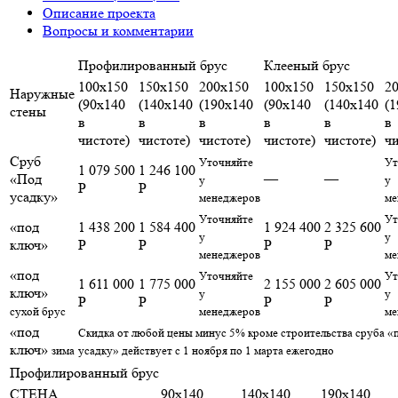
Описание проекта
Вопросы и комментарии
Профилированный брус
Клееный брус
100х150
150х150
200х150
100х150
150х150
2
Наружные
(90х140
(140х140
(190х140
(90х140
(140х140
(
стены
в
в
в
в
в
в
чистоте)
чистоте)
чистоте)
чистоте)
чистоте)
чи
Сруб
Уточняйте
Ут
1 079 500
1 246 100
«Под
—
—
у
у
Р
Р
усадку»
менеджеров
ме
Уточняйте
Ут
«под
1 438 200
1 584 400
1 924 400
2 325 600
у
у
ключ»
Р
Р
Р
Р
менеджеров
ме
«под
Уточняйте
Ут
1 611 000
1 775 000
2 155 000
2 605 000
ключ»
у
у
Р
Р
Р
Р
сухой брус
менеджеров
ме
«под
Скидка от любой цены минус 5% кроме строительства сруба «
ключ»
зима
усадку» действует с 1 ноября по 1 марта ежегодно
Профилированный брус
СТЕНА
90x140
140x140
190x140