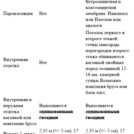
Ветрозащитная и
влагозащитная
Пароизоляция
Нет
мембрана. Наноизол
или Изоспан или
аналоги
Потолок первого и
второго этажей,
стены мансарды,
перегородки второго
этажа обшиваются
Внутренняя
Нет
вагонкой хвойных
отделка
пород толщиной 12-
16 мм. камерной
сушки.Возможно
имитация бруса или
блок-хаус.
Внутренняя и
наружная
Выполняется
Выполняется
отделка
оцинкованными
оцинкованными
вагонкой или
гвоздями
гвоздями
имитации бруса
2,35 м (+/- 5 см), 17
2,35 м (+/- 5 см), 17
Высота 1 этажа