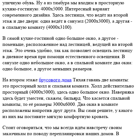
уличную обувь. Ну а из тамбура мы входим в просторную
кухню-гостиную: 4000х5000. Интересный вариант
современного дизайна. Здесь лестница, что ведёт на второй
этаж и две двери: одна ведёт в санузел (2000х3000), а другая -
в спальную комнату (4000х3100).
В самой кухне-гостиной одно большое окно, а другое -
поменьше, расположенное над лестницей, ведущей на второй
этаж. Это очень удобно, так как позволяет освещать лестницу
в дневное время при помощи естественного освещения. В
санузле одно небольшое окно, а в спальной комнате два окна:
одно большое, а другое меньших размеров.
На втором этаже
брусового дома
Тихая гавань две комнаты:
это просторный холл и спальная комната. Холл действительно
просторный (4000х5000), здесь одно большое окно. Наверняка
здесь будет уместен, скажем, бильярд. Что касается спальной
комнаты, то её размеры 3000х6000. Два окна в комнате
расположены напротив друг друга. Вы сами решите, у какого
из них вы поставите мягкую комфортную кровать.
Стоит оговориться, что мы всегда идём навстречу своим
заказчикам по поводу перепланировки наших домов. В