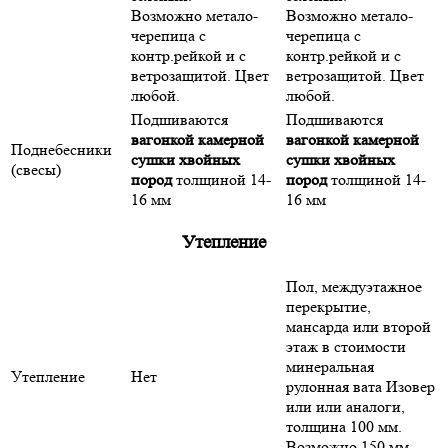
Возможно метало-
Возможно метало-
черепица с
черепица с
контр.рейкой и с
контр.рейкой и с
ветрозащитой. Цвет
ветрозащитой. Цвет
любой.
любой.
Подшиваются
Подшиваются
вагонкой камерной
вагонкой камерной
Поднебесники
сушки хвойных
сушки хвойных
(свесы)
пород
толщиной 14-
пород
толщиной 14-
16 мм
16 мм
Утепление
Пол, междуэтажное
перекрытие,
мансарда или второй
этаж в стоимости
минеральная
Утепление
Нет
рулонная вата Изовер
или или аналоги,
толщина 100 мм.
Возможно 150 мм