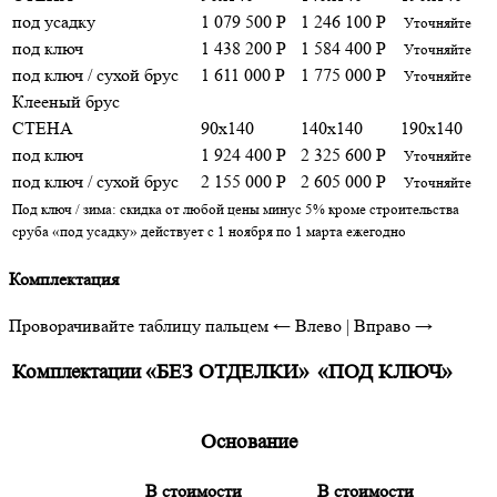
под усадку
1 079 500 Р
1 246 100 Р
Уточняйте
под ключ
1 438 200 Р
1 584 400 Р
Уточняйте
под ключ / сухой брус
1 611 000 Р
1 775 000 Р
Уточняйте
Клееный брус
СТЕНА
90x140
140x140
190x140
под ключ
1 924 400 Р
2 325 600 Р
Уточняйте
под ключ / сухой брус
2 155 000 Р
2 605 000 Р
Уточняйте
Под ключ / зима: скидка от любой цены минус 5% кроме строительства
сруба «под усадку» действует с 1 ноября по 1 марта ежегодно
Комплектация
Проворачивайте таблицу пальцем
← Влево | Вправо →
Комплектации
«БЕЗ ОТДЕЛКИ»
«ПОД КЛЮЧ»
Основание
В стоимости
В стоимости