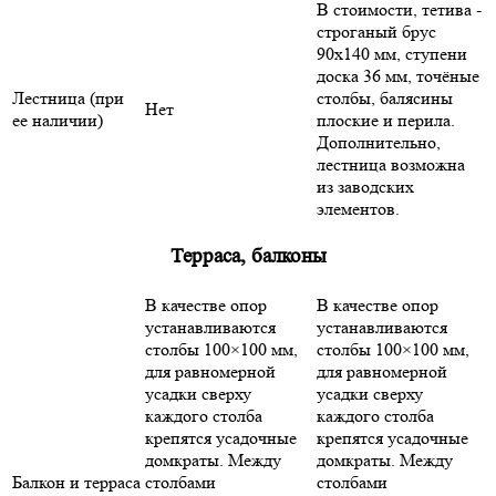
В стоимости, тетива -
строганый брус
90х140 мм, ступени
доска 36 мм, точёные
Лестница (при
столбы, балясины
Нет
ее наличии)
плоские и перила.
Дополнительно,
лестница возможна
из заводских
элементов.
Терраса, балконы
В качестве опор
В качестве опор
устанавливаются
устанавливаются
столбы 100×100 мм,
столбы 100×100 мм,
для равномерной
для равномерной
усадки сверху
усадки сверху
каждого столба
каждого столба
крепятся усадочные
крепятся усадочные
домкраты. Между
домкраты. Между
Балкон и терраса
столбами
столбами