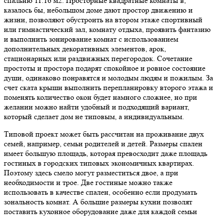
спальню 11.16 м2. Просторные квадратные комнаты в,
казалось бы, небольшом доме дают простор движению и
жизни, позволяют обустроить на втором этаже спортивный
или гимнастический зал, комнату отдыха, проявить фантазию
и выполнить зонирование комнат с использованием
дополнительных декоративных элементов, арок,
стационарных или раздвижных перегородок. Сочетание
простоты и простора подарят спокойное и ровное состояние
души, одинаково понравятся и молодым людям и пожилым. За
счет ската крыши выполнить перепланировку второго этажа и
поменять количество окон будет намного сложнее, но при
желании можно найти удобный и подходящий вариант,
который сделает дом не типовым, а индивидуальным.
Типовой проект может быть рассчитан на проживание двух
семей, например, семьи родителей и детей. Размеры спален
имеет большую площадь, которая превосходит даже площадь
гостиных в городских типовых экономичных квартирах.
Поэтому здесь смело могут разместиться двое, а при
необходимости и трое. Две гостиные можно также
использовать в качестве спален, особенно если продумать
зональность комнат. А большие размеры кухни позволят
поставить кухонное оборудование даже для каждой семьи