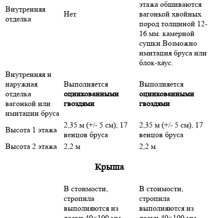
этажа обшиваются
Внутренняя
Нет
вагонкой хвойных
отделка
пород толщиной 12-
16 мм. камерной
сушки.Возможно
имитация бруса или
блок-хаус.
Внутренняя и
наружная
Выполняется
Выполняется
отделка
оцинкованными
оцинкованными
вагонкой или
гвоздями
гвоздями
имитации бруса
2,35 м (+/- 5 см), 17
2,35 м (+/- 5 см), 17
Высота 1 этажа
венцов бруса
венцов бруса
Высота 2 этажа
2,2 м
2,2 м
Крыша
В стоимости,
В стоимости,
стропила
стропила
выполняются из
выполняются из
доски 40×100 мм
доски 40×100 мм