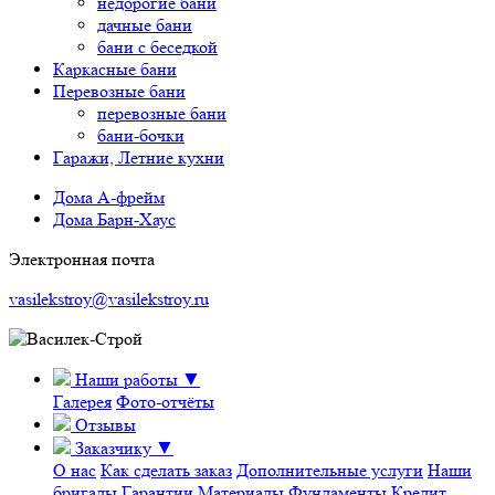
недорогие бани
дачные бани
бани с беседкой
Каркасные бани
Перевозные бани
перевозные бани
бани-бочки
Гаражи, Летние кухни
Дома А-фрейм
Дома Барн-Хаус
Электронная почта
vasilekstroy@vasilekstroy.ru
Наши работы
▼
Галерея
Фото-отчёты
Отзывы
Заказчику
▼
О нас
Как сделать заказ
Дополнительные услуги
Наши
бригады
Гарантии
Материалы
Фундаменты
Кредит