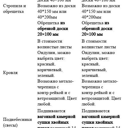
Стропила и
Возможно из доски
Возможно из доски
обрешетка
40*150 мм или
40*150 мм или
40*200мм
40*200мм
Обрешетка
из
Обрешетка
из
обрезной доски
обрезной доски
20×100 мм
20×100 мм
В стоимости
В стоимости
волнистые листы
волнистые листы
Ондулин, можно
Ондулин, можно
выбрать цвет:
выбрать цвет:
красный,
красный,
коричневый,
коричневый,
Кровля
зеленый.
зеленый.
Возможно метало-
Возможно метало-
черепица с
черепица с
контр.рейкой и с
контр.рейкой и с
ветрозащитой. Цвет
ветрозащитой. Цвет
любой.
любой.
Подшиваются
Подшиваются
вагонкой камерной
вагонкой камерной
Поднебесники
сушки хвойных
сушки хвойных
(свесы)
пород
толщиной 14-
пород
толщиной 14-