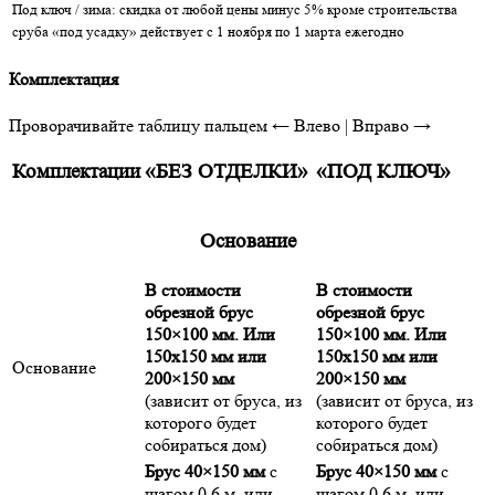
Под ключ / зима: скидка от любой цены минус 5% кроме строительства
сруба «под усадку» действует с 1 ноября по 1 марта ежегодно
Комплектация
Проворачивайте таблицу пальцем
← Влево | Вправо →
Комплектации
«БЕЗ ОТДЕЛКИ»
«ПОД КЛЮЧ»
Основание
В стоимости
В стоимости
обрезной брус
обрезной брус
150×100 мм. Или
150×100 мм. Или
150х150 мм или
150х150 мм или
Основание
200×150 мм
200×150 мм
(зависит от бруса, из
(зависит от бруса, из
которого будет
которого будет
собираться дом)
собираться дом)
Брус 40×150 мм
с
Брус 40×150 мм
с
шагом 0,6 м, или
шагом 0,6 м, или