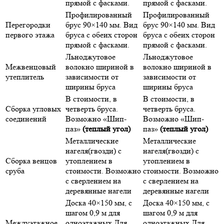
прямой с фасками.
прямой с фасками.
Профилированный
Профилированный
Перегородки
брус 90×140 мм. Вид
брус 90×140 мм. Вид
первого этажа
бруса с обеих сторон
бруса с обеих сторон
прямой с фасками.
прямой с фасками.
Льноджутовое
Льноджутовое
Межвенцовый
волокно шириной в
волокно шириной в
утеплитель
зависимости от
зависимости от
ширины бруса
ширины бруса
В стоимости, в
В стоимости, в
Сборка угловых
четверть бруса.
четверть бруса.
соединений
Возможно «Шип-
Возможно «Шип-
паз»
(теплый угол)
паз»
(теплый угол)
Металлические
Металлические
нагеля(гвозди) с
нагеля(гвозди) с
Сборка венцов
утоплением в
утоплением в
сруба
стоимости. Возможно
стоимости. Возможно
с сверлением на
с сверлением на
деревянные нагели
деревянные нагели
Доска 40×150 мм, с
Доска 40×150 мм, с
шагом 0,9 м для
шагом 0,9 м для
Междуэтажное
одноэтажных Для
одноэтажных Для