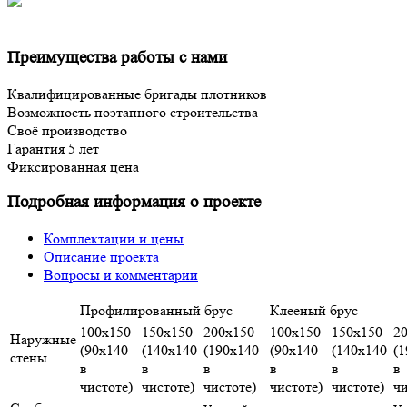
Преимущества работы с нами
Квалифицированные бригады плотников
Возможность поэтапного строительства
Своё производство
Гарантия 5 лет
Фиксированная цена
Подробная информация о проекте
Комплектации и цены
Описание проекта
Вопросы и комментарии
Профилированный брус
Клееный брус
100х150
150х150
200х150
100х150
150х150
2
Наружные
(90х140
(140х140
(190х140
(90х140
(140х140
(
стены
в
в
в
в
в
в
чистоте)
чистоте)
чистоте)
чистоте)
чистоте)
чи