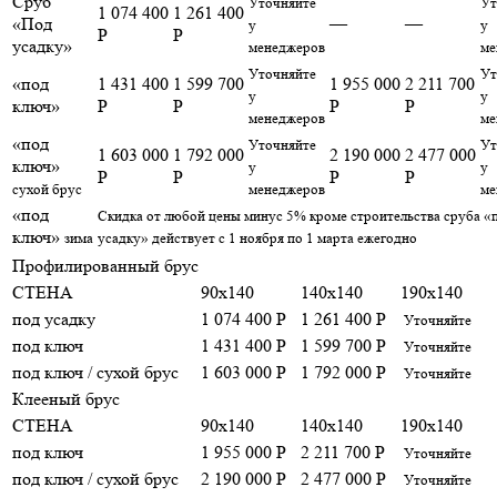
Сруб
Уточняйте
Ут
1 074 400
1 261 400
«Под
—
—
у
у
Р
Р
усадку»
менеджеров
ме
Уточняйте
Ут
«под
1 431 400
1 599 700
1 955 000
2 211 700
у
у
ключ»
Р
Р
Р
Р
менеджеров
ме
«под
Уточняйте
Ут
1 603 000
1 792 000
2 190 000
2 477 000
ключ»
у
у
Р
Р
Р
Р
сухой брус
менеджеров
ме
«под
Скидка от любой цены минус 5% кроме строительства сруба «
ключ»
зима
усадку» действует с 1 ноября по 1 марта ежегодно
Профилированный брус
СТЕНА
90x140
140x140
190x140
под усадку
1 074 400 Р
1 261 400 Р
Уточняйте
под ключ
1 431 400 Р
1 599 700 Р
Уточняйте
под ключ / сухой брус
1 603 000 Р
1 792 000 Р
Уточняйте
Клееный брус
СТЕНА
90x140
140x140
190x140
под ключ
1 955 000 Р
2 211 700 Р
Уточняйте
под ключ / сухой брус
2 190 000 Р
2 477 000 Р
Уточняйте