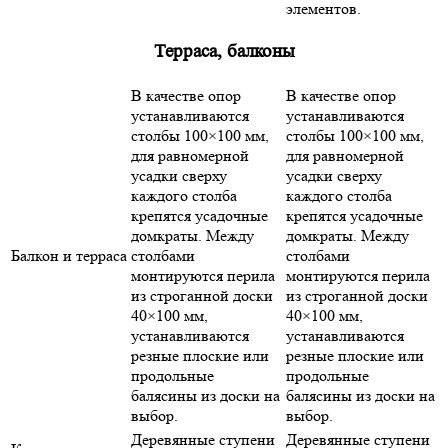
элементов.
Терраса, балконы
В качестве опор
В качестве опор
устанавливаются
устанавливаются
столбы 100×100 мм,
столбы 100×100 мм,
для равномерной
для равномерной
усадки сверху
усадки сверху
каждого столба
каждого столба
крепятся усадочные
крепятся усадочные
домкраты. Между
домкраты. Между
Балкон и терраса
столбами
столбами
монтируются перила
монтируются перила
из строганной доски
из строганной доски
40×100 мм,
40×100 мм,
устанавливаются
устанавливаются
резные плоские или
резные плоские или
продольные
продольные
балясины из доски на
балясины из доски на
выбор.
выбор.
Деревянные ступени
Деревянные ступени