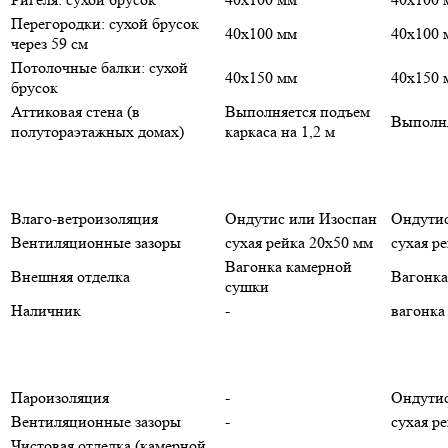
Перегородки: сухой брусок
40х100 мм
40х100 
через 59 см
Потолочные балки: сухой
40х150 мм
40х150 
брусок
Аттиковая стена (в
Выполняется подъем
Выполня
полутораэтажных домах)
каркаса на 1,2 м
Влаго-ветроизоляция
Ондутис или Изоспан
Ондутис
Вентиляционные зазоры
сухая рейка 20х50 мм
сухая р
Вагонка камерной
Внешняя отделка
Вагонка
сушки
Наличник
-
вагонка
Пароизоляция
-
Ондутис
Вентиляционные зазоры
-
сухая р
Чистовая отделка (камерной