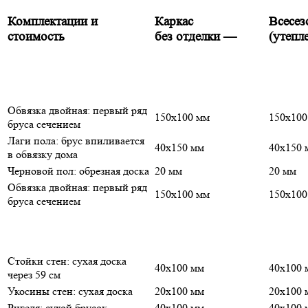
Комплектации и
Каркас
Всесе
стоимость
без отделки
—
(утепл
Обвязка двойная: первый ряд
150х100 мм
150х100
бруса сечением
Лаги пола: брус впиливается
40х150 мм
40х150 
в обвязку дома
Черновой пол: обрезная доска
20 мм
20 мм
Обвязка двойная: первый ряд
150х100 мм
150х100
бруса сечением
Стойки стен: сухая доска
40х100 мм
40х100 
через 59 см
Укосины стен: сухая доска
20х100 мм
20х100 
Ригеля: сухой брусок
40х100 мм
40х100 