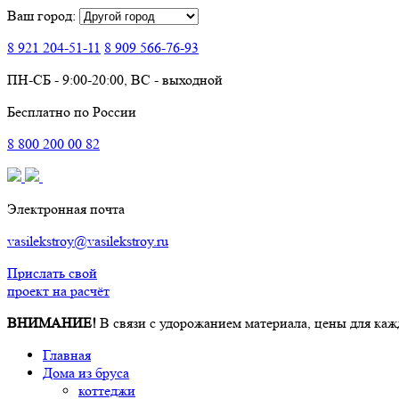
Ваш город:
8 921
204-51-11
8 909
566-76-93
ПН-СБ - 9:00-20:00, ВС - выходной
Бесплатно по России
8
800
200 00 82
Электронная почта
vasilekstroy@vasilekstroy.ru
Прислать свой
проект на расчёт
ВНИМАНИЕ!
В связи с удорожанием материала, цены для каж
Главная
Дома из бруса
коттеджи