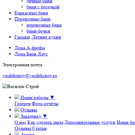
дачные бани
бани с беседкой
Каркасные бани
Перевозные бани
перевозные бани
бани-бочки
Гаражи, Летние кухни
Дома А-фрейм
Дома Барн-Хаус
Электронная почта
vasilekstroy@vasilekstroy.ru
Наши работы
▼
Галерея
Фото-отчёты
Отзывы
Заказчику
▼
О нас
Как сделать заказ
Дополнительные услуги
Наши бр
Отзывы
Статьи
Акции