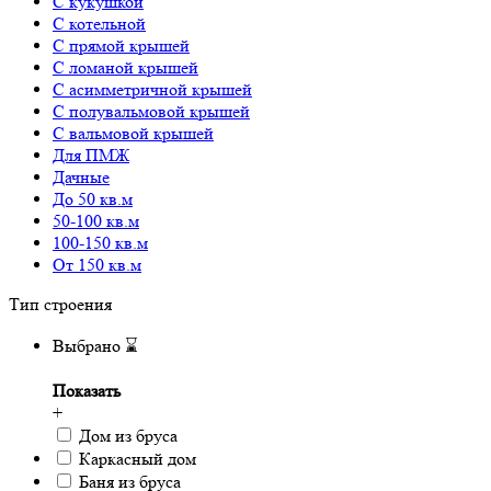
С кукушкой
С котельной
С прямой крышей
С ломаной крышей
С асимметричной крышей
С полувальмовой крышей
С вальмовой крышей
Для ПМЖ
Дачные
До 50 кв.м
50-100 кв.м
100-150 кв.м
От 150 кв.м
Тип строения
Выбрано
⌛
Показать
+
Дом из бруса
Каркасный дом
Баня из бруса