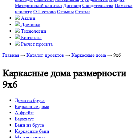
Материнский капитал
Договор
Свидетельства
Памятка
клиенту
О Пестово
Отзывы
Статьи
Акции
Доставка
Технологии
Контакты
Расчёт проекта
Главная
→
Каталог проектов
→
Каркасные дома
→
9x6
Каркасные дома размерности
9х6
Дома из бруса
Каркасные дома
А-фрейм
Барнхаус
Бани из бруса
Каркасные бани
Малые формы