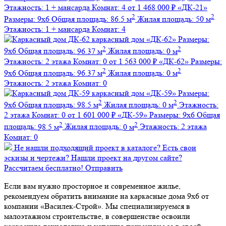
Этажность:
1 + мансарда
Комнат:
4
от 1 468 000 ₽
«ДК-21»
2
2
Размеры:
9х6
Общая площадь:
86.5 м
Жилая площадь:
50 м
Этажность:
1 + мансарда
Комнат:
4
каркасный дом
«ДК-62»
Размеры:
2
2
9х6
Общая площадь:
96.37 м
Жилая площадь:
0 м
Этажность:
2 этажа
Комнат:
0
от 1 563 000 ₽
«ДК-62»
Размеры:
2
2
9х6
Общая площадь:
96.37 м
Жилая площадь:
0 м
Этажность:
2 этажа
Комнат:
0
каркасный дом
«ДК-59»
Размеры:
2
2
9х6
Общая площадь:
98.5 м
Жилая площадь:
0 м
Этажность:
2 этажа
Комнат:
0
от 1 601 000 ₽
«ДК-59»
Размеры:
9х6
Общая
2
2
площадь:
98.5 м
Жилая площадь:
0 м
Этажность:
2 этажа
Комнат:
0
Не нашли подходящий проект в каталоге?
Есть свои
эскизы и чертежи?
Нашли проект на другом сайте?
Рассчитаем бесплатно!
Отправить
Если вам нужно просторное и современное жилье,
рекомендуем обратить внимание на каркасные дома 9х6 от
компании «Василек-Строй». Мы специализируемся в
малоэтажном строительстве, в совершенстве освоили