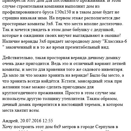
приобрести этот дом для постоянного проживания. В этом
случае строительная компания выполнит дом из
профилированного бруса 150х150 и в таком доме будет не
страшна никакая зима. На первом этаже располагается две
просторные комнаты 3х6. Так что места вполне достаточно.
Так и хочется увидеть в этом доме бабушку с дедушкой,
которые в ожидании своих внучат выглядывают в окошко!
Наличие веранды 3х6 придаёт загородному дому "Классика-6
" законченный и в то же время презентабельный вид.
Действительно, такая просторная веранда дачному домику
очень даже пригодится. Ведь это и отличный вариант летней
комнаты, и место для хранения того же садового инвентаря.
Да мало ли что можно хранить на веранде! Было бы место, а
что хранить всегда найдётся. Кстати, мансардный этаж при
желании тоже можно сделать пригодным для
круглогодичного проживания. Просто в этом случае мы
используем другую толщину утеплителя. Таким образом,
дачный домик превратится в настоящий теремок, в котором
места хватит всем.
Андрей,
20.07.2016 12:55
Хочу построить этот дом 6х9 метров в городе Серпухов в