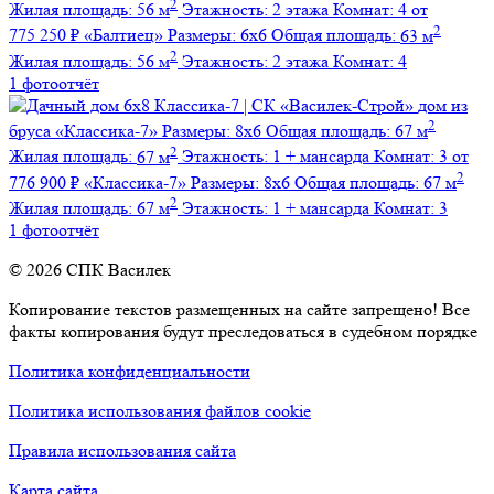
2
Жилая площадь:
56 м
Этажность:
2 этажа
Комнат:
4
от
2
775 250 ₽
«Балтиец»
Размеры:
6х6
Общая площадь:
63 м
2
Жилая площадь:
56 м
Этажность:
2 этажа
Комнат:
4
1 фотоотчёт
дом из
2
бруса
«Классика-7»
Размеры:
8х6
Общая площадь:
67 м
2
Жилая площадь:
67 м
Этажность:
1 + мансарда
Комнат:
3
от
2
776 900 ₽
«Классика-7»
Размеры:
8х6
Общая площадь:
67 м
2
Жилая площадь:
67 м
Этажность:
1 + мансарда
Комнат:
3
1 фотоотчёт
© 2026 СПК Василек
Копирование текстов размещенных на сайте запрещено! Все
факты копирования будут преследоваться в судебном порядке
Политика конфиденциальности
Политика использования файлов cookie
Правила использования сайта
Карта сайта