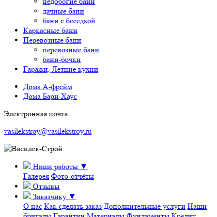
недорогие бани
дачные бани
бани с беседкой
Каркасные бани
Перевозные бани
перевозные бани
бани-бочки
Гаражи, Летние кухни
Дома А-фрейм
Дома Барн-Хаус
Электронная почта
vasilekstroy@vasilekstroy.ru
Наши работы
▼
Галерея
Фото-отчёты
Отзывы
Заказчику
▼
О нас
Как сделать заказ
Дополнительные услуги
Наши
бригады
Гарантии
Материалы
Фундаменты
Кредит