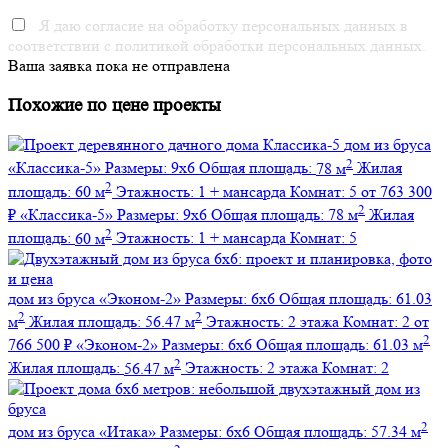
Я даю согласие на обработку персональных данных в
соответствии с политикой обработки персональных данных.
Ваша заявка пока не отправлена
Похожие по цене проекты
дом из бруса
2
«Классика-5»
Размеры:
9х6
Общая площадь:
78 м
Жилая
2
площадь:
60 м
Этажность:
1 + мансарда
Комнат:
5
от 763 300
2
₽
«Классика-5»
Размеры:
9х6
Общая площадь:
78 м
Жилая
2
площадь:
60 м
Этажность:
1 + мансарда
Комнат:
5
дом из бруса
«Эконом-2»
Размеры:
6х6
Общая площадь:
61.03
2
2
м
Жилая площадь:
56.47 м
Этажность:
2 этажа
Комнат:
2
от
2
766 500 ₽
«Эконом-2»
Размеры:
6х6
Общая площадь:
61.03 м
2
Жилая площадь:
56.47 м
Этажность:
2 этажа
Комнат:
2
2
дом из бруса
«Итака»
Размеры:
6х6
Общая площадь:
57.34 м