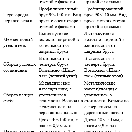
прямой с фасками.
прямой с фасками.
Профилированный
Профилированный
Перегородки
брус 90×140 мм. Вид
брус 90×140 мм. Вид
первого этажа
бруса с обеих сторон
бруса с обеих сторон
прямой с фасками.
прямой с фасками.
Льноджутовое
Льноджутовое
Межвенцовый
волокно шириной в
волокно шириной в
утеплитель
зависимости от
зависимости от
ширины бруса
ширины бруса
В стоимости, в
В стоимости, в
Сборка угловых
четверть бруса.
четверть бруса.
соединений
Возможно «Шип-
Возможно «Шип-
паз»
(теплый угол)
паз»
(теплый угол)
Металлические
Металлические
нагеля(гвозди) с
нагеля(гвозди) с
Сборка венцов
утоплением в
утоплением в
сруба
стоимости. Возможно
стоимости. Возможно
с сверлением на
с сверлением на
деревянные нагели
деревянные нагели
Доска 40×150 мм, с
Доска 40×150 мм, с
шагом 0,9 м для
шагом 0,9 м для
Междуэтажное
одноэтажных Для
одноэтажных Для