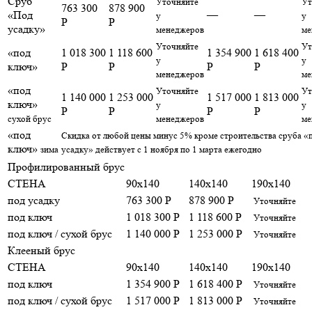
Сруб
Уточняйте
Ут
763 300
878 900
«Под
—
—
у
у
Р
Р
усадку»
менеджеров
ме
Уточняйте
Ут
«под
1 018 300
1 118 600
1 354 900
1 618 400
у
у
ключ»
Р
Р
Р
Р
менеджеров
ме
«под
Уточняйте
Ут
1 140 000
1 253 000
1 517 000
1 813 000
ключ»
у
у
Р
Р
Р
Р
сухой брус
менеджеров
ме
«под
Скидка от любой цены минус 5% кроме строительства сруба «
ключ»
зима
усадку» действует с 1 ноября по 1 марта ежегодно
Профилированный брус
СТЕНА
90x140
140x140
190x140
под усадку
763 300 Р
878 900 Р
Уточняйте
под ключ
1 018 300 Р
1 118 600 Р
Уточняйте
под ключ / сухой брус
1 140 000 Р
1 253 000 Р
Уточняйте
Клееный брус
СТЕНА
90x140
140x140
190x140
под ключ
1 354 900 Р
1 618 400 Р
Уточняйте
под ключ / сухой брус
1 517 000 Р
1 813 000 Р
Уточняйте