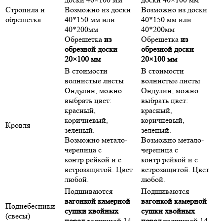
Стропила и
Возможно из доски
Возможно из доски
обрешетка
40*150 мм или
40*150 мм или
40*200мм
40*200мм
Обрешетка
из
Обрешетка
из
обрезной доски
обрезной доски
20×100 мм
20×100 мм
В стоимости
В стоимости
волнистые листы
волнистые листы
Ондулин, можно
Ондулин, можно
выбрать цвет:
выбрать цвет:
красный,
красный,
коричневый,
коричневый,
Кровля
зеленый.
зеленый.
Возможно метало-
Возможно метало-
черепица с
черепица с
контр.рейкой и с
контр.рейкой и с
ветрозащитой. Цвет
ветрозащитой. Цвет
любой.
любой.
Подшиваются
Подшиваются
вагонкой камерной
вагонкой камерной
Поднебесники
сушки хвойных
сушки хвойных
(свесы)
пород
толщиной 14-
пород
толщиной 14-