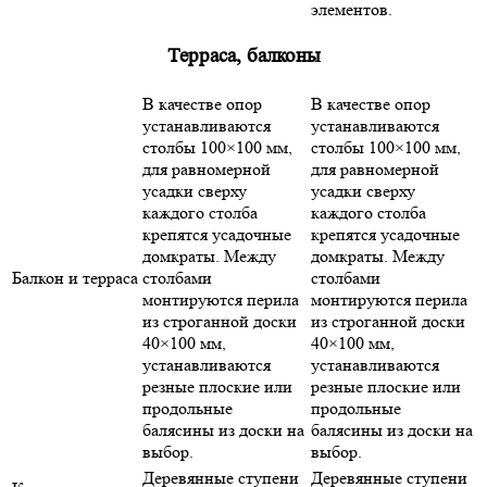
элементов.
Терраса, балконы
В качестве опор
В качестве опор
устанавливаются
устанавливаются
столбы 100×100 мм,
столбы 100×100 мм,
для равномерной
для равномерной
усадки сверху
усадки сверху
каждого столба
каждого столба
крепятся усадочные
крепятся усадочные
домкраты. Между
домкраты. Между
Балкон и терраса
столбами
столбами
монтируются перила
монтируются перила
из строганной доски
из строганной доски
40×100 мм,
40×100 мм,
устанавливаются
устанавливаются
резные плоские или
резные плоские или
продольные
продольные
балясины из доски на
балясины из доски на
выбор.
выбор.
Деревянные ступени
Деревянные ступени