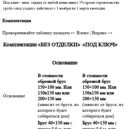
Под ключ / зима: скидка от любой цены минус 5% кроме строительства
сруба «под усадку» действует с 1 ноября по 1 марта ежегодно
Комплектация
Проворачивайте таблицу пальцем
← Влево | Вправо →
Комплектации
«БЕЗ ОТДЕЛКИ»
«ПОД КЛЮЧ»
Основание
В стоимости
В стоимости
обрезной брус
обрезной брус
150×100 мм. Или
150×100 мм. Или
150х150 мм или
150х150 мм или
Основание
200×150 мм
200×150 мм
(зависит от бруса, из
(зависит от бруса, из
которого будет
которого будет
собираться дом)
собираться дом)
Брус 40×150 мм
с
Брус 40×150 мм
с
шагом 0,6 м, или
шагом 0,6 м, или