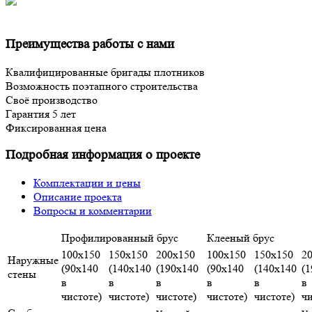
Преимущества работы с нами
Квалифицированные бригады плотников
Возможность поэтапного строительства
Своё производство
Гарантия 5 лет
Фиксированная цена
Подробная информация о проекте
Комплектации и цены
Описание проекта
Вопросы и комментарии
Профилированный брус
Клееный брус
100х150
150х150
200х150
100х150
150х150
2
Наружные
(90х140
(140х140
(190х140
(90х140
(140х140
(
стены
в
в
в
в
в
в
чистоте)
чистоте)
чистоте)
чистоте)
чистоте)
чи