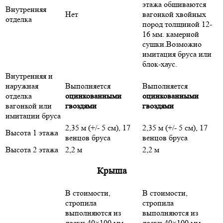
этажа обшиваются
Внутренняя
Нет
вагонкой хвойных
отделка
пород толщиной 12-
16 мм. камерной
сушки.Возможно
имитация бруса или
блок-хаус.
Внутренняя и
наружная
Выполняется
Выполняется
отделка
оцинкованными
оцинкованными
вагонкой или
гвоздями
гвоздями
имитации бруса
2,35 м (+/- 5 см), 17
2,35 м (+/- 5 см), 17
Высота 1 этажа
венцов бруса
венцов бруса
Высота 2 этажа
2,2 м
2,2 м
Крыша
В стоимости,
В стоимости,
стропила
стропила
выполняются из
выполняются из
доски 40×100 мм
доски 40×100 мм