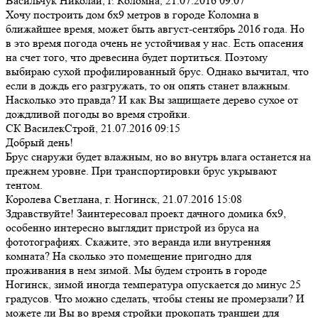
Васильчук Николай, г. Коломна,
21.07.2016 09:07
Хочу построить дом 6х9 метров в городе Коломна в
ближайшее время, может быть август-сентябрь 2016 года. Но
в это время погода очень не устойчивая у нас. Есть опасения
на счет того, что древесина будет портиться. Поэтому
выбираю сухой профилированный брус. Однако вычитал, что
если в дождь его разгружать, то он опять станет влажным.
Насколько это правда? И как Вы защищаете дерево сухое от
дождливой погоды во время стройки.
СК ВасилекСтрой,
21.07.2016 09:15
Добрый день!
Брус снаружи будет влажным, но во внутрь влага останется на
прежнем уровне. При транспортировки брус укрывают
тентом.
Королева Светлана, г. Ногинск,
21.07.2016 15:08
Здравствуйте! Заинтересовал проект дачного домика 6х9,
особенно интересно выглядит пристрой из бруса на
фототографиях. Скажите, это веранда или внутренняя
комната? На сколько это помещение пригодно для
проживания в нем зимой. Мы будем строить в городе
Ногинск, зимой иногда температура опускается до минус 25
градусов. Что можно сделать, чтобы стены не промерзали? И
можете ли Вы во время стройки прокопать траншеи для