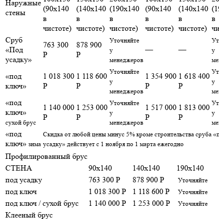
Наружные
(90х140
(140х140
(190х140
(90х140
(140х140
(
стены
в
в
в
в
в
в
чистоте)
чистоте)
чистоте)
чистоте)
чистоте)
чи
Сруб
Уточняйте
Ут
763 300
878 900
«Под
—
—
у
у
Р
Р
усадку»
менеджеров
ме
Уточняйте
Ут
«под
1 018 300
1 118 600
1 354 900
1 618 400
у
у
ключ»
Р
Р
Р
Р
менеджеров
ме
«под
Уточняйте
Ут
1 140 000
1 253 000
1 517 000
1 813 000
ключ»
у
у
Р
Р
Р
Р
сухой брус
менеджеров
ме
«под
Скидка от любой цены минус 5% кроме строительства сруба «
ключ»
зима
усадку» действует с 1 ноября по 1 марта ежегодно
Профилированный брус
СТЕНА
90x140
140x140
190x140
под усадку
763 300 Р
878 900 Р
Уточняйте
под ключ
1 018 300 Р
1 118 600 Р
Уточняйте
под ключ / сухой брус
1 140 000 Р
1 253 000 Р
Уточняйте
Клееный брус