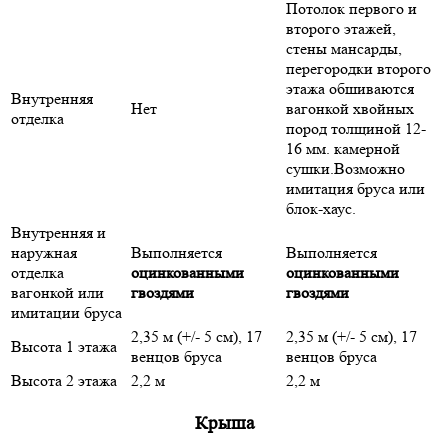
Потолок первого и
второго этажей,
стены мансарды,
перегородки второго
этажа обшиваются
Внутренняя
Нет
вагонкой хвойных
отделка
пород толщиной 12-
16 мм. камерной
сушки.Возможно
имитация бруса или
блок-хаус.
Внутренняя и
наружная
Выполняется
Выполняется
отделка
оцинкованными
оцинкованными
вагонкой или
гвоздями
гвоздями
имитации бруса
2,35 м (+/- 5 см), 17
2,35 м (+/- 5 см), 17
Высота 1 этажа
венцов бруса
венцов бруса
Высота 2 этажа
2,2 м
2,2 м
Крыша