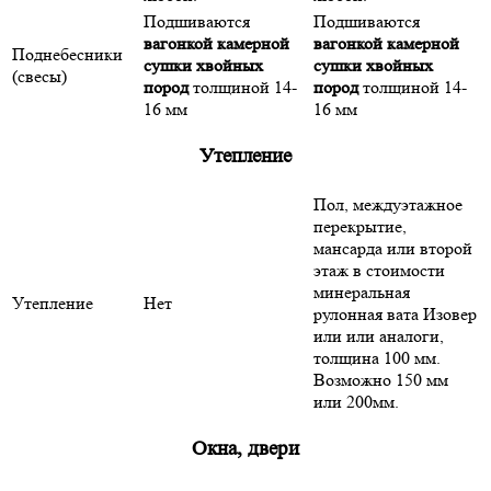
Подшиваются
Подшиваются
вагонкой камерной
вагонкой камерной
Поднебесники
сушки хвойных
сушки хвойных
(свесы)
пород
толщиной 14-
пород
толщиной 14-
16 мм
16 мм
Утепление
Пол, междуэтажное
перекрытие,
мансарда или второй
этаж в стоимости
минеральная
Утепление
Нет
рулонная вата Изовер
или или аналоги,
толщина 100 мм.
Возможно 150 мм
или 200мм.
Окна, двери