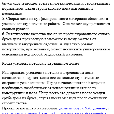
бруса удовлетворяет всем теплотехническим и строительным
нормативом, делая строительство дома выгодным и
несложным.
5. Сборка дома из профилированного материала облегчает и
удешевляет строительные работы. Она может осуществляться
своими руками.
6. Эстетические качества домов из профилированного сухого
бруса дают прекрасную возможность воздержаться от
внешней и внутренней отделки. А идеально ровная
поверхность, при желании, может послужить универсальным
основанием под любой отделочный материал.
Когда утеплять потолок в деревянном доме?
Как правило, утепление потолка в деревянном доме
начинается в период, когда все основные строительные
операции уже окончены. Перед началом чистовой отделки
необходимо позаботиться от теплоизоляции стеновых
конструкций и пола. Чаще всего это делается после усадки
сруба дома из бруса, спустя шесть месяцев после окончания
строительства.
Проект относится к категориям:
дома из бруса
,
9х6
,
дачные
,
с
мансардами
,
с прямой крышей
,
с асимметричной крышей
,
с