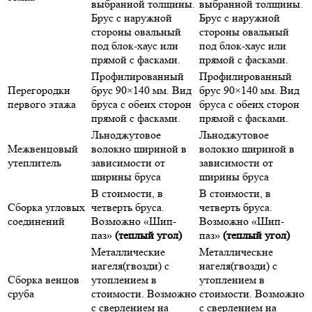
выбранной толщины.
выбранной толщины.
Брус с наружной
Брус с наружной
стороны овальный
стороны овальный
под блок-хаус или
под блок-хаус или
прямой с фасками.
прямой с фасками.
Профилированный
Профилированный
Перегородки
брус 90×140 мм. Вид
брус 90×140 мм. Вид
первого этажа
бруса с обеих сторон
бруса с обеих сторон
прямой с фасками.
прямой с фасками.
Льноджутовое
Льноджутовое
Межвенцовый
волокно шириной в
волокно шириной в
утеплитель
зависимости от
зависимости от
ширины бруса
ширины бруса
В стоимости, в
В стоимости, в
Сборка угловых
четверть бруса.
четверть бруса.
соединений
Возможно «Шип-
Возможно «Шип-
паз»
(теплый угол)
паз»
(теплый угол)
Металлические
Металлические
нагеля(гвозди) с
нагеля(гвозди) с
Сборка венцов
утоплением в
утоплением в
сруба
стоимости. Возможно
стоимости. Возможно
с сверлением на
с сверлением на