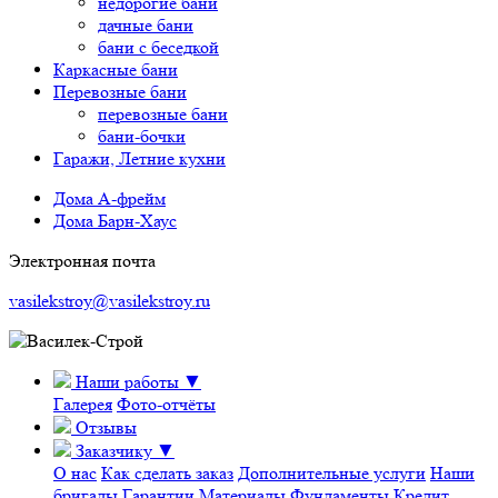
недорогие бани
дачные бани
бани с беседкой
Каркасные бани
Перевозные бани
перевозные бани
бани-бочки
Гаражи, Летние кухни
Дома А-фрейм
Дома Барн-Хаус
Электронная почта
vasilekstroy@vasilekstroy.ru
Наши работы
▼
Галерея
Фото-отчёты
Отзывы
Заказчику
▼
О нас
Как сделать заказ
Дополнительные услуги
Наши
бригады
Гарантии
Материалы
Фундаменты
Кредит