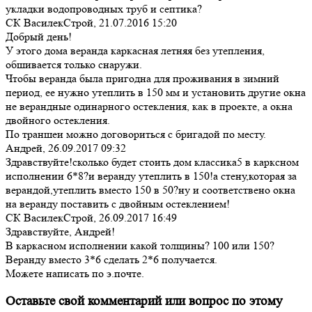
укладки водопроводных труб и септика?
СК ВасилекСтрой,
21.07.2016 15:20
Добрый день!
У этого дома веранда каркасная летняя без утепления,
обшивается только снаружи.
Чтобы веранда была пригодна для проживания в зимний
период, ее нужно утеплить в 150 мм и установить другие окна
не верандные одинарного остекления, как в проекте, а окна
двойного остекления.
По траншеи можно договориться с бригадой по месту.
Андрей,
26.09.2017 09:32
Здравствуйте!сколько будет стоить дом классика5 в карксном
исполнении 6*8?и веранду утеплить в 150!а стену,которая за
верандой,утеплить вместо 150 в 50?ну и соответствено окна
на веранду поставить с двойным остеклением!
СК ВасилекСтрой,
26.09.2017 16:49
Здравствуйте, Андрей!
В каркасном исполнении какой толщины? 100 или 150?
Веранду вместо 3*6 сделать 2*6 получается.
Можете написать по э.почте.
Оставьте свой комментарий или вопрос по этому