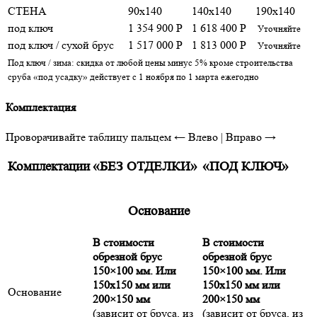
СТЕНА
90x140
140x140
190x140
под ключ
1 354 900 Р
1 618 400 Р
Уточняйте
под ключ / сухой брус
1 517 000 Р
1 813 000 Р
Уточняйте
Под ключ / зима: скидка от любой цены минус 5% кроме строительства
сруба «под усадку» действует с 1 ноября по 1 марта ежегодно
Комплектация
Проворачивайте таблицу пальцем
← Влево | Вправо →
Комплектации
«БЕЗ ОТДЕЛКИ»
«ПОД КЛЮЧ»
Основание
В стоимости
В стоимости
обрезной брус
обрезной брус
150×100 мм. Или
150×100 мм. Или
150х150 мм или
150х150 мм или
Основание
200×150 мм
200×150 мм
(зависит от бруса, из
(зависит от бруса, из