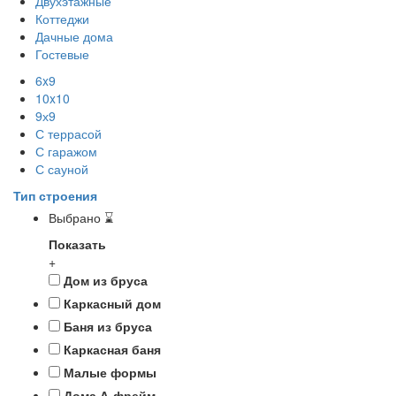
Двухэтажные
Коттеджи
Дачные дома
Гостевые
6x9
10x10
9х9
С террасой
С гаражом
С сауной
Тип строения
Выбрано
⌛
Показать
+
Дом из бруса
Каркасный дом
Баня из бруса
Каркасная баня
Малые формы
Дома А-фрейм