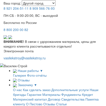
Ваш город:
8 921
204-51-11
8 909
566-76-93
ПН-СБ - 9:00-20:00, ВС - выходной
Бесплатно по России
8
800
200 00 82
ВНИМАНИЕ!
В связи с удорожанием материала, цены для
каждого клиента рассчитываются отдельно!
Электронная почта
vasilekstroy@vasilekstroy.ru
Наши работы
▼
Галерея
Фото-отчёты
Отзывы
Заказчику
▼
О нас
Как сделать заказ
Дополнительные услуги
Наши
бригады
Гарантии
Материалы
Фундаменты
Кредит
Материнский капитал
Договор
Свидетельства
Памятка
клиенту
О Пестово
Отзывы
Статьи