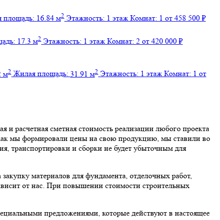
2
 площадь:
16.84 м
Этажность:
1 этаж
Комнат:
1
от 458 500 ₽
2
щадь:
17.3 м
Этажность:
1 этаж
Комнат:
2
от 420 000 ₽
2
2
2 м
Жилая площадь:
31.91 м
Этажность:
1 этаж
Комнат:
1
от
ая и расчетная сметная стоимость реализации любого проекта
о как мы формировали цены на свою продукцию, мы ставили во
ия, транспортировки и сборки не будет убыточным для
 закупку материалов для фундамента, отделочных работ,
зависит от нас. При повышении стоимости строительных
специальными предложениями, которые действуют в настоящее