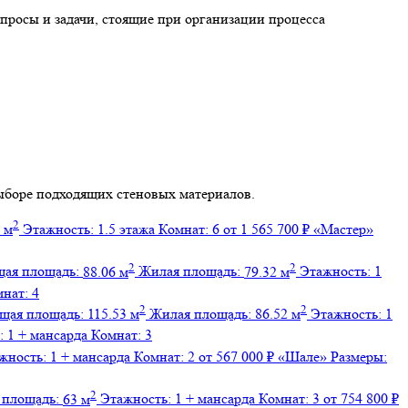
просы и задачи, стоящие при организации процесса
выборе подходящих стеновых материалов.
2
 м
Этажность:
1.5 этажа
Комнат:
6
от 1 565 700 ₽
«Мастер»
2
2
ая площадь:
88.06 м
Жилая площадь:
79.32 м
Этажность:
1
мнат:
4
2
2
щая площадь:
115.53 м
Жилая площадь:
86.52 м
Этажность:
1
:
1 + мансарда
Комнат:
3
жность:
1 + мансарда
Комнат:
2
от 567 000 ₽
«Шале»
Размеры:
2
 площадь:
63 м
Этажность:
1 + мансарда
Комнат:
3
от 754 800 ₽