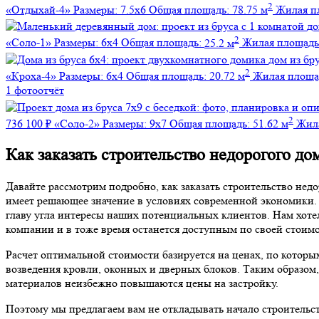
2
«Отдыхай-4»
Размеры:
7.5х6
Общая площадь:
78.75 м
Жилая п
до
2
«Соло-1»
Размеры:
6х4
Общая площадь:
25.2 м
Жилая площадь
дом из бр
2
«Кроха-4»
Размеры:
6х4
Общая площадь:
20.72 м
Жилая площа
1 фотоотчёт
2
736 100 ₽
«Соло-2»
Размеры:
9х7
Общая площадь:
51.62 м
Жил
Как заказать строительство недорогого д
Давайте рассмотрим подробно, как заказать строительство нед
имеет решающее значение в условиях современной экономики. 
главу угла интересы наших потенциальных клиентов. Нам хотел
компании и в тоже время останется доступным по своей стоимо
Расчет оптимальной стоимости базируется на ценах, по которы
возведения кровли, оконных и дверных блоков. Таким образом
материалов неизбежно повышаются цены на застройку.
Поэтому мы предлагаем вам не откладывать начало строительс