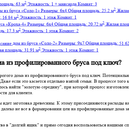
2
лощадь:
63 м
Этажность:
1 + мансарда
Комнат:
3
2
м из бруса
«Соло-1»
Размеры:
6х4
Общая площадь:
25.2 м
Жилая
2
:
16.84 м
Этажность:
1 этаж
Комнат:
1
2
уса
«Кроха-4»
Размеры:
6х4
Общая площадь:
20.72 м
Жилая пло
2
дь:
17.3 м
Этажность:
1 этаж
Комнат:
2
дом из бруса
«Соло-2»
Размеры:
9х7
Общая площадь:
51.6
2
ая площадь:
31.91 м
Этажность:
1 этаж
Комнат:
1
ома из профилированного бруса под ключ?
орогого дома из профилированного бруса под ключ. Потенциальн
Даже если это касается отдельно взятой семьи. В процессе тог
ось найти "золотую середину", при которой процесс изготовлен
сти для клиента.
м идет заготовка древесины. К этому присоединяются расходы на
, далеко не все в формировании цен на профилированные дома 
тва в "долгий ящик" и прямо сегодня воспользоваться нашими 