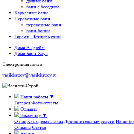
дачные бани
бани с беседкой
Каркасные бани
Перевозные бани
перевозные бани
бани-бочки
Гаражи, Летние кухни
Дома А-фрейм
Дома Барн-Хаус
Электронная почта
vasilekstroy@vasilekstroy.ru
Наши работы
▼
Галерея
Фото-отчёты
Отзывы
Заказчику
▼
О нас
Как сделать заказ
Дополнительные услуги
Наши бр
Отзывы
Статьи
Акции