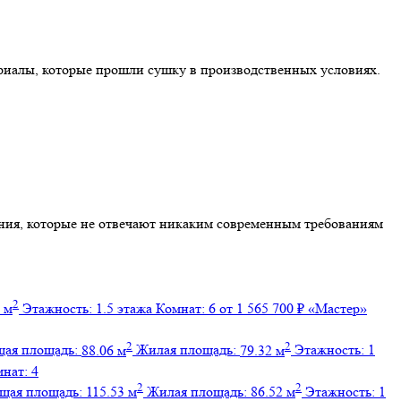
ериалы, которые прошли сушку в производственных условиях.
ения, которые не отвечают никаким современным требованиям
2
 м
Этажность:
1.5 этажа
Комнат:
6
от 1 565 700 ₽
«Мастер»
2
2
ая площадь:
88.06 м
Жилая площадь:
79.32 м
Этажность:
1
мнат:
4
2
2
щая площадь:
115.53 м
Жилая площадь:
86.52 м
Этажность:
1