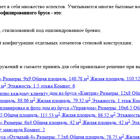
ет в себя множество аспектов. Учитываются многие бытовые во
офилированного бруса - это:
, стилизованной под оцилиндрованное бревно;
ой конфигурации отдельных элементов стеновой конструкции;
оружений и сможете принять для себя правильное решение при 
2
»
Размеры:
9х9
Общая площадь:
140.78 м
Жилая площадь:
110.52
2
 м
Этажность:
1.5 этажа
Комнат:
6
дом из бруса
«Кантри»
Размеры:
12х8
Общ
2
2
лощадь:
88.06 м
Жилая площадь:
79.32 м
Этажность:
1 этаж
Ко
дом из бруса
«Управдом»
Размеры:
10х6.5
Об
2
2
.5
Общая площадь:
115.53 м
Жилая площадь:
86.52 м
Этажность
2
2
»
Размеры:
6х4
Общая площадь:
42 м
Жилая площадь:
42 м
Эта
+ мансарда
Комнат:
2
2
уса
«Отдыхай-4»
Размеры:
7.5х6
Общая площадь:
78.75 м
Жилая