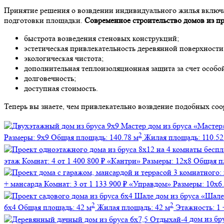
Принятие решения о возвдении индивидуального жилья включа
подготовки площадки.
Современное строительство домов из пр
быстрота возведения стеновых конструкций;
эстетическая привлекательность деревянной поверхности
экологическая чистота;
дополнительная теплоизоляционная защита за счет особ
долговечность;
доступная стоимость.
Теперь вы знаете, чем привлекательно возвдение подобных со
дом из бруса
«Мастер
2
Размеры:
9х9
Общая площадь:
140.78 м
Жилая площадь:
110.52
этаж
Комнат:
4
от 1 400 800 ₽
«Кантри»
Размеры:
12х8
Общая п
+ мансарда
Комнат:
3
от 1 133 900 ₽
«Управдом»
Размеры:
10х6
дом из бруса
«Шале
2
2
6х4
Общая площадь:
42 м
Жилая площадь:
42 м
Этажность:
1 
дом из бр