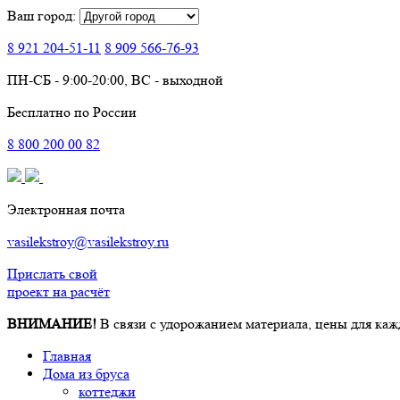
Ваш город:
8 921
204-51-11
8 909
566-76-93
ПН-СБ - 9:00-20:00, ВС - выходной
Бесплатно по России
8
800
200 00 82
Электронная почта
vasilekstroy@vasilekstroy.ru
Прислать свой
проект на расчёт
ВНИМАНИЕ!
В связи с удорожанием материала, цены для каж
Главная
Дома из бруса
коттеджи