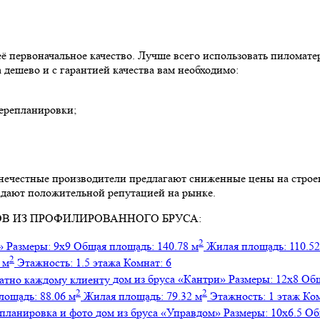
её первоначальное качество. Лучше всего использовать пиломат
 дешево и с гарантией качества вам необходимо:
перепланировки;
е нечестные производители предлагают сниженные цены на стро
ладают положительной репутацией на рынке.
ДОМОВ ИЗ ПРОФИЛИРОВАННОГО БРУСА:
2
»
Размеры:
9х9
Общая площадь:
140.78 м
Жилая площадь:
110.52
2
 м
Этажность:
1.5 этажа
Комнат:
6
дом из бруса
«Кантри»
Размеры:
12х8
Общ
2
2
лощадь:
88.06 м
Жилая площадь:
79.32 м
Этажность:
1 этаж
Ко
дом из бруса
«Управдом»
Размеры:
10х6.5
Об