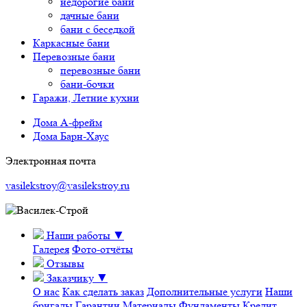
недорогие бани
дачные бани
бани с беседкой
Каркасные бани
Перевозные бани
перевозные бани
бани-бочки
Гаражи, Летние кухни
Дома А-фрейм
Дома Барн-Хаус
Электронная почта
vasilekstroy@vasilekstroy.ru
Наши работы
▼
Галерея
Фото-отчёты
Отзывы
Заказчику
▼
О нас
Как сделать заказ
Дополнительные услуги
Наши
бригады
Гарантии
Материалы
Фундаменты
Кредит