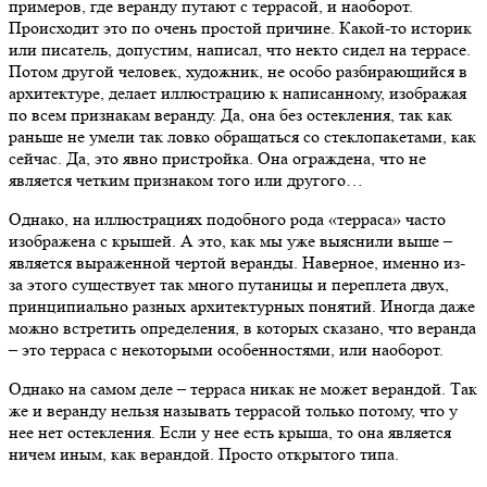
примеров, где веранду путают с террасой, и наоборот.
Происходит это по очень простой причине. Какой-то историк
или писатель, допустим, написал, что некто сидел на террасе.
Потом другой человек, художник, не особо разбирающийся в
архитектуре, делает иллюстрацию к написанному, изображая
по всем признакам веранду. Да, она без остекления, так как
раньше не умели так ловко обращаться со стеклопакетами, как
сейчас. Да, это явно пристройка. Она ограждена, что не
является четким признаком того или другого…
Однако, на иллюстрациях подобного рода «терраса» часто
изображена с крышей. А это, как мы уже выяснили выше –
является выраженной чертой веранды. Наверное, именно из-
за этого существует так много путаницы и переплета двух,
принципиально разных архитектурных понятий. Иногда даже
можно встретить определения, в которых сказано, что веранда
– это терраса с некоторыми особенностями, или наоборот.
Однако на самом деле – терраса никак не может верандой. Так
же и веранду нельзя называть террасой только потому, что у
нее нет остекления. Если у нее есть крыша, то она является
ничем иным, как верандой. Просто открытого типа.