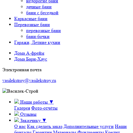
недорогие бани
дачные бани
бани с беседкой
Каркасные бани
Перевозные бани
перевозные бани
бани-бочки
Гаражи, Летние кухни
Дома А-фрейм
Дома Барн-Хаус
Электронная почта
vasilekstroy@vasilekstroy.ru
Наши работы
▼
Галерея
Фото-отчёты
Отзывы
Заказчику
▼
О нас
Как сделать заказ
Дополнительные услуги
Наши
бригады
Гарантии
Материалы
Фундаменты
Кредит