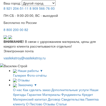
Ваш город:
8 921
204-51-11
8 909
566-76-93
ПН-СБ - 9:00-20:00, ВС - выходной
Бесплатно по России
8
800
200 00 82
ВНИМАНИЕ!
В связи с удорожанием материала, цены для
каждого клиента рассчитываются отдельно!
Электронная почта
vasilekstroy@vasilekstroy.ru
Наши работы
▼
Галерея
Фото-отчёты
Отзывы
Заказчику
▼
О нас
Как сделать заказ
Дополнительные услуги
Наши
бригады
Гарантии
Материалы
Фундаменты
Кредит
Материнский капитал
Договор
Свидетельства
Памятка
клиенту
О Пестово
Отзывы
Статьи