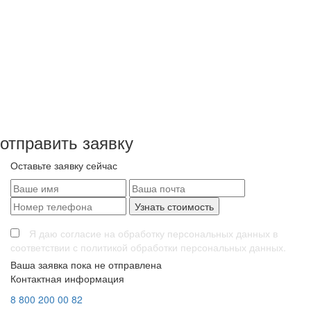
от 1 519 000 ₽
«ДК-55»
Размеры:
10.6х7.5
Общая площадь:
2
2
66.3 м
Жилая площадь:
45.3 м
Этажность:
1 этаж
Комнат:
3
2
каркасный дом
«ДК-53»
Размеры:
6х6
Общая площадь:
51 м
2
Жилая площадь:
47 м
Этажность:
1 + мансарда
Комнат:
2
от
2
979 000 ₽
«ДК-53»
Размеры:
6х6
Общая площадь:
51 м
2
Жилая площадь:
47 м
Этажность:
1 + мансарда
Комнат:
2
отправить заявку
Оставьте заявку сейчас
Я даю согласие на обработку персональных данных в
соответствии с политикой обработки персональных данных.
Ваша заявка пока не отправлена
Контактная информация
8
800
200 00 82