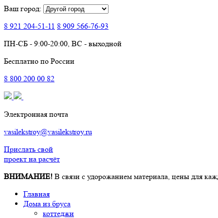
Ваш город:
8 921
204-51-11
8 909
566-76-93
ПН-СБ - 9:00-20:00, ВС - выходной
Бесплатно по России
8
800
200 00 82
Электронная почта
vasilekstroy@vasilekstroy.ru
Прислать свой
проект на расчёт
ВНИМАНИЕ!
В связи с удорожанием материала, цены для каж
Главная
Дома из бруса
коттеджи