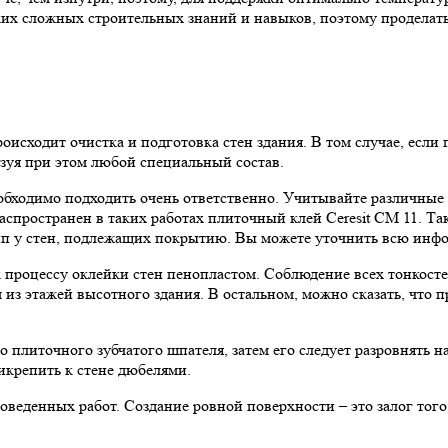
ких сложных строительных знаний и навыков, поэтому проделат
роисходит очистка и подготовка стен здания. В том случае, если
ьзуя при этом любой специальный состав.
обходимо подходить очень ответственно. Учитывайте различные 
спространен в таких работах плиточный клей Ceresit CM 11. Та
ип у стен, подлежащих покрытию. Вы можете уточнить всю инфо
к процессу оклейки стен пенопластом. Соблюдение всех тонкосте
м из этажей высотного здания. В остальном, можно сказать, что
 плиточного зубчатого шпателя, затем его следует разровнять н
икрепить к стене дюбелями.
еденных работ. Создание ровной поверхности – это залог того,