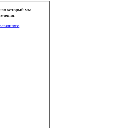
риал который мы
сечения.
ревянного