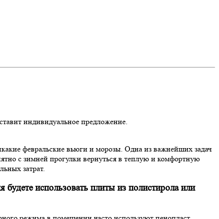
оставит индивидуальное предложение.
икакие февральские вьюги и морозы. Одна из важнейших задач
иятно с зимней прогулки вернуться в теплую и комфортную
льных затрат.
ия будете использовать плиты из полистирола или
урного режима в помещении часто используют пенопласт.