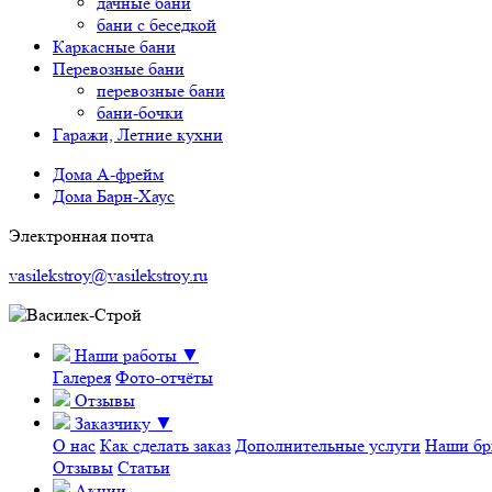
дачные бани
бани с беседкой
Каркасные бани
Перевозные бани
перевозные бани
бани-бочки
Гаражи, Летние кухни
Дома А-фрейм
Дома Барн-Хаус
Электронная почта
vasilekstroy@vasilekstroy.ru
Наши работы
▼
Галерея
Фото-отчёты
Отзывы
Заказчику
▼
О нас
Как сделать заказ
Дополнительные услуги
Наши бр
Отзывы
Статьи
Акции