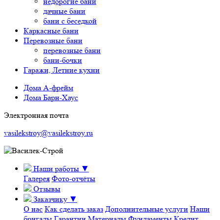
недорогие бани
дачные бани
бани с беседкой
Каркасные бани
Перевозные бани
перевозные бани
бани-бочки
Гаражи, Летние кухни
Дома А-фрейм
Дома Барн-Хаус
Электронная почта
vasilekstroy@vasilekstroy.ru
Наши работы
▼
Галерея
Фото-отчёты
Отзывы
Заказчику
▼
О нас
Как сделать заказ
Дополнительные услуги
Наши
бригады
Гарантии
Материалы
Фундаменты
Кредит