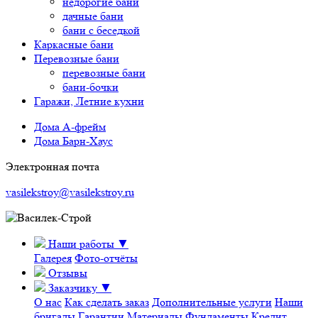
недорогие бани
дачные бани
бани с беседкой
Каркасные бани
Перевозные бани
перевозные бани
бани-бочки
Гаражи, Летние кухни
Дома А-фрейм
Дома Барн-Хаус
Электронная почта
vasilekstroy@vasilekstroy.ru
Наши работы
▼
Галерея
Фото-отчёты
Отзывы
Заказчику
▼
О нас
Как сделать заказ
Дополнительные услуги
Наши
бригады
Гарантии
Материалы
Фундаменты
Кредит