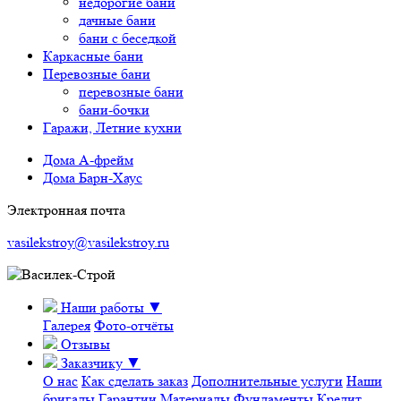
недорогие бани
дачные бани
бани с беседкой
Каркасные бани
Перевозные бани
перевозные бани
бани-бочки
Гаражи, Летние кухни
Дома А-фрейм
Дома Барн-Хаус
Электронная почта
vasilekstroy@vasilekstroy.ru
Наши работы
▼
Галерея
Фото-отчёты
Отзывы
Заказчику
▼
О нас
Как сделать заказ
Дополнительные услуги
Наши
бригады
Гарантии
Материалы
Фундаменты
Кредит