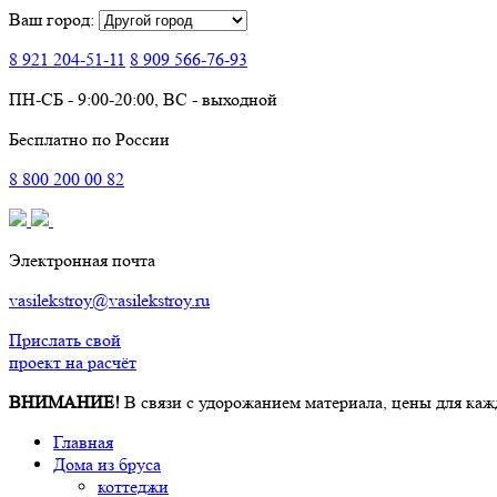
Ваш город:
8 921
204-51-11
8 909
566-76-93
ПН-СБ - 9:00-20:00, ВС - выходной
Бесплатно по России
8
800
200 00 82
Электронная почта
vasilekstroy@vasilekstroy.ru
Прислать свой
проект на расчёт
ВНИМАНИЕ!
В связи с удорожанием материала, цены для каж
Главная
Дома из бруса
коттеджи