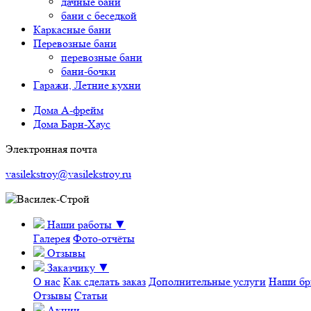
дачные бани
бани с беседкой
Каркасные бани
Перевозные бани
перевозные бани
бани-бочки
Гаражи, Летние кухни
Дома А-фрейм
Дома Барн-Хаус
Электронная почта
vasilekstroy@vasilekstroy.ru
Наши работы
▼
Галерея
Фото-отчёты
Отзывы
Заказчику
▼
О нас
Как сделать заказ
Дополнительные услуги
Наши бр
Отзывы
Статьи
Акции