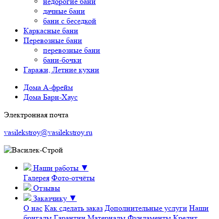
недорогие бани
дачные бани
бани с беседкой
Каркасные бани
Перевозные бани
перевозные бани
бани-бочки
Гаражи, Летние кухни
Дома А-фрейм
Дома Барн-Хаус
Электронная почта
vasilekstroy@vasilekstroy.ru
Наши работы
▼
Галерея
Фото-отчёты
Отзывы
Заказчику
▼
О нас
Как сделать заказ
Дополнительные услуги
Наши
бригады
Гарантии
Материалы
Фундаменты
Кредит