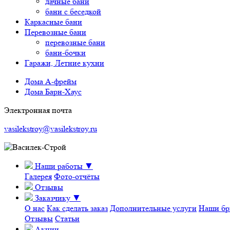
дачные бани
бани с беседкой
Каркасные бани
Перевозные бани
перевозные бани
бани-бочки
Гаражи, Летние кухни
Дома А-фрейм
Дома Барн-Хаус
Электронная почта
vasilekstroy@vasilekstroy.ru
Наши работы
▼
Галерея
Фото-отчёты
Отзывы
Заказчику
▼
О нас
Как сделать заказ
Дополнительные услуги
Наши бр
Отзывы
Статьи
Акции