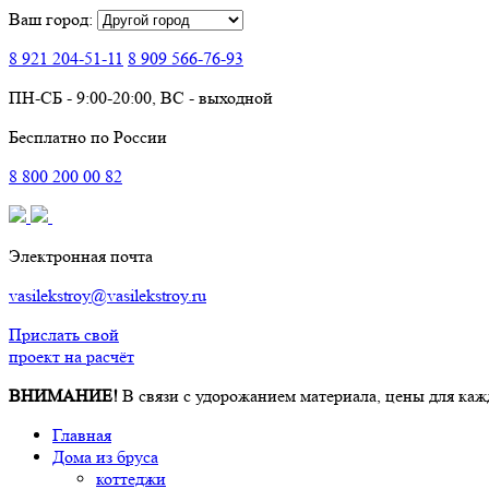
Ваш город:
8 921
204-51-11
8 909
566-76-93
ПН-СБ - 9:00-20:00, ВС - выходной
Бесплатно по России
8
800
200 00 82
Электронная почта
vasilekstroy@vasilekstroy.ru
Прислать свой
проект на расчёт
ВНИМАНИЕ!
В связи с удорожанием материала, цены для каж
Главная
Дома из бруса
коттеджи