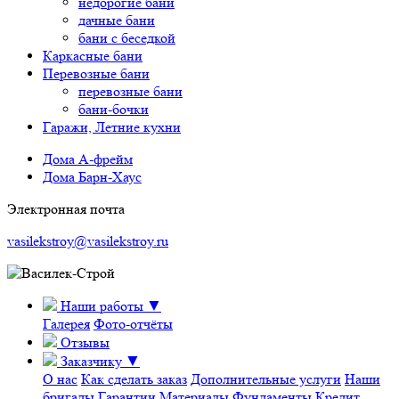
недорогие бани
дачные бани
бани с беседкой
Каркасные бани
Перевозные бани
перевозные бани
бани-бочки
Гаражи, Летние кухни
Дома А-фрейм
Дома Барн-Хаус
Электронная почта
vasilekstroy@vasilekstroy.ru
Наши работы
▼
Галерея
Фото-отчёты
Отзывы
Заказчику
▼
О нас
Как сделать заказ
Дополнительные услуги
Наши
бригады
Гарантии
Материалы
Фундаменты
Кредит