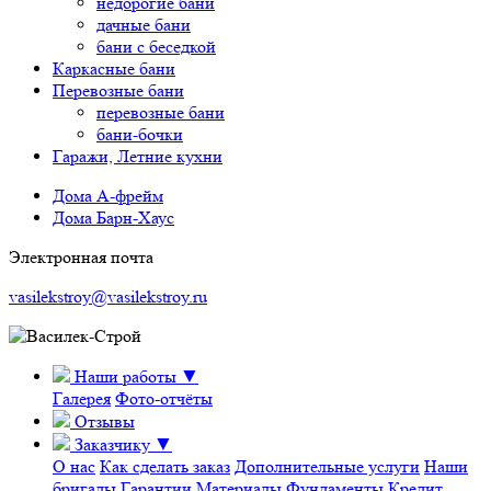
недорогие бани
дачные бани
бани с беседкой
Каркасные бани
Перевозные бани
перевозные бани
бани-бочки
Гаражи, Летние кухни
Дома А-фрейм
Дома Барн-Хаус
Электронная почта
vasilekstroy@vasilekstroy.ru
Наши работы
▼
Галерея
Фото-отчёты
Отзывы
Заказчику
▼
О нас
Как сделать заказ
Дополнительные услуги
Наши
бригады
Гарантии
Материалы
Фундаменты
Кредит