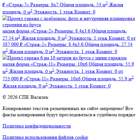
2
₽
«Страж-7»
Размеры:
8х7
Общая площадь:
53 м
Жилая
2
площадь:
0 м
Этажность:
1 этаж
Комнат:
0
малая форма
«Страж-2»
Размеры:
8.4х3.6
Общая площадь:
2
2
27.54 м
Жилая площадь:
0 м
Этажность:
1 этаж
Комнат:
0
от
387 000 ₽
«Страж-2»
Размеры:
8.4х3.6
Общая площадь:
27.54
2
2
м
Жилая площадь:
0 м
Этажность:
1 этаж
Комнат:
0
малая форма
«Страж-11»
Размеры:
10х6
Общая площадь:
55.9
2
2
м
Жилая площадь:
0 м
Этажность:
1 этаж
Комнат:
0
от
2
753 000 ₽
«Страж-11»
Размеры:
10х6
Общая площадь:
55.9 м
2
Жилая площадь:
0 м
Этажность:
1 этаж
Комнат:
0
© 2026 СПК Василек
Копирование текстов размещенных на сайте запрещено! Все
факты копирования будут преследоваться в судебном порядке
Политика конфиденциальности
Политика использования файлов cookie