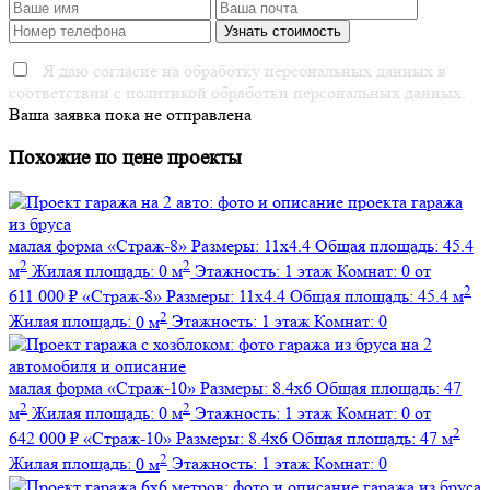
Я даю согласие на обработку персональных данных в
соответствии с политикой обработки персональных данных.
Ваша заявка пока не отправлена
Похожие по цене проекты
малая форма
«Страж-8»
Размеры:
11х4.4
Общая площадь:
45.4
2
2
м
Жилая площадь:
0 м
Этажность:
1 этаж
Комнат:
0
от
2
611 000 ₽
«Страж-8»
Размеры:
11х4.4
Общая площадь:
45.4 м
2
Жилая площадь:
0 м
Этажность:
1 этаж
Комнат:
0
малая форма
«Страж-10»
Размеры:
8.4х6
Общая площадь:
47
2
2
м
Жилая площадь:
0 м
Этажность:
1 этаж
Комнат:
0
от
2
642 000 ₽
«Страж-10»
Размеры:
8.4х6
Общая площадь:
47 м
2
Жилая площадь:
0 м
Этажность:
1 этаж
Комнат:
0