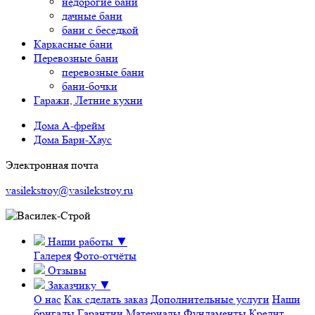
недорогие бани
дачные бани
бани с беседкой
Каркасные бани
Перевозные бани
перевозные бани
бани-бочки
Гаражи, Летние кухни
Дома А-фрейм
Дома Барн-Хаус
Электронная почта
vasilekstroy@vasilekstroy.ru
Наши работы
▼
Галерея
Фото-отчёты
Отзывы
Заказчику
▼
О нас
Как сделать заказ
Дополнительные услуги
Наши
бригады
Гарантии
Материалы
Фундаменты
Кредит