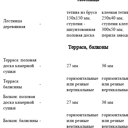
тетива из бруса
клееная тети
150х150 мм,
250х40 мм,
Лестница
-
ступени -
ступени кле
деревянная
шпунтованная
300х50 мм,
половая доска
перила завод
Терраса, балконы
Терраса: половая
доска камерной
-
27 мм
36 мм
сушки
горизонтальные
горизонталь
Терраса:
-
или резные
или резные
балясины
вертикальные
вертикальны
Балкон: половая
доска камерной
-
27 мм
36 мм
сушки
горизонтальные
горизонталь
Балкон: балясины
-
или резные
или резные
вертикальные
вертикальны