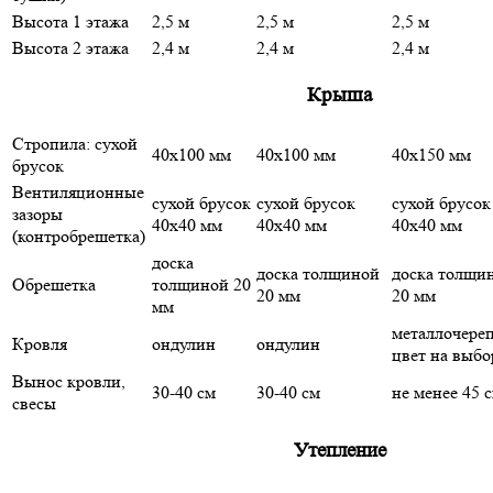
Высота 1 этажа
2,5 м
2,5 м
2,5 м
Высота 2 этажа
2,4 м
2,4 м
2,4 м
Крыша
Стропила: сухой
40х100 мм
40х100 мм
40х150 мм
брусок
Вентиляционные
сухой брусок
сухой брусок
сухой брусок
зазоры
40х40 мм
40х40 мм
40х40 мм
(контробрешетка)
доска
доска толщиной
доска толщи
Обрешетка
толщиной 20
20 мм
20 мм
мм
металлочере
Кровля
ондулин
ондулин
цвет на выбо
Вынос кровли,
30-40 см
30-40 см
не менее 45 
свесы
Утепление