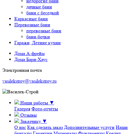
недорогие бани
дачные бани
бани с беседкой
Каркасные бани
Перевозные бани
перевозные бани
бани-бочки
Гаражи, Летние кухни
Дома А-фрейм
Дома Барн-Хаус
Электронная почта
vasilekstroy@vasilekstroy.ru
Наши работы
▼
Галерея
Фото-отчёты
Отзывы
Заказчику
▼
О нас
Как сделать заказ
Дополнительные услуги
Наши
бригады
Гарантии
Материалы
Фундаменты
Кредит