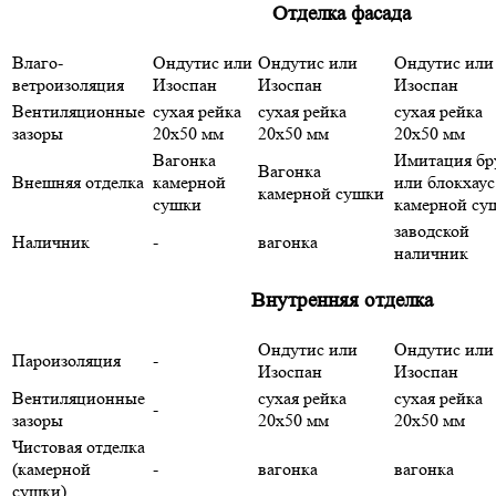
Отделка фасада
Влаго-
Ондутис или
Ондутис или
Ондутис или
ветроизоляция
Изоспан
Изоспан
Изоспан
Вентиляционные
сухая рейка
сухая рейка
сухая рейка
зазоры
20х50 мм
20х50 мм
20х50 мм
Вагонка
Имитация бр
Вагонка
Внешняя отделка
камерной
или блокхаус
камерной сушки
сушки
камерной су
заводской
Наличник
-
вагонка
наличник
Внутренняя отделка
Ондутис или
Ондутис или
Пароизоляция
-
Изоспан
Изоспан
Вентиляционные
сухая рейка
сухая рейка
-
зазоры
20х50 мм
20х50 мм
Чистовая отделка
(камерной
-
вагонка
вагонка
сушки)