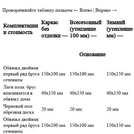
Проворачивайте таблицу пальцем
← Влево | Вправо →
Каркас
Всесезонный
Зимний
Комплектации
без
(утепление
(утепление
и стоимость
отделки
—
100 мм)
—
мм)
—
Основание
Обвязка двойная:
первый ряд бруса
150х100 мм
150х100 мм
150х150 мм
сечением
Лаги пола: брус
впиливается в
40х150 мм
40х150 мм
40х150 мм
обвязку дома
Черновой пол:
20 мм
20 мм
20 мм
обрезная доска
Обвязка двойная:
первый ряд бруса
150х100 мм
150х100 мм
150х150 мм
сечением