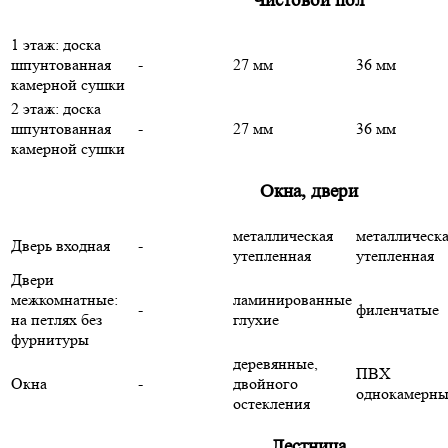
Чистовой пол
1 этаж: доска
шпунтованная
-
27 мм
36 мм
камерной сушки
2 этаж: доска
шпунтованная
-
27 мм
36 мм
камерной сушки
Окна, двери
металлическая
металлическ
Дверь входная
-
утепленная
утепленная
Двери
межкомнатные:
ламинированные
-
филенчатые
на петлях без
глухие
фурнитуры
деревянные,
ПВХ
Окна
-
двойного
однокамерны
остекления
Лестница