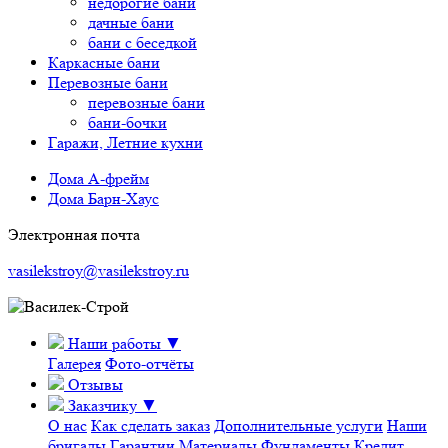
недорогие бани
дачные бани
бани с беседкой
Каркасные бани
Перевозные бани
перевозные бани
бани-бочки
Гаражи, Летние кухни
Дома А-фрейм
Дома Барн-Хаус
Электронная почта
vasilekstroy@vasilekstroy.ru
Наши работы
▼
Галерея
Фото-отчёты
Отзывы
Заказчику
▼
О нас
Как сделать заказ
Дополнительные услуги
Наши
бригады
Гарантии
Материалы
Фундаменты
Кредит