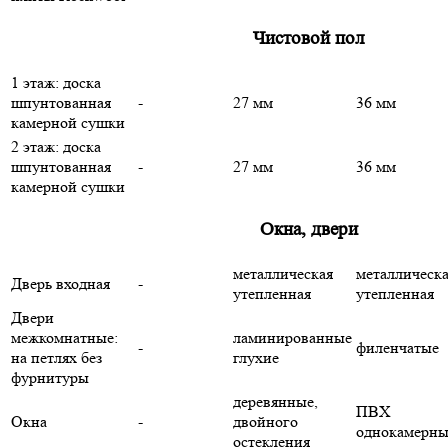
Чистовой пол
1 этаж: доска
шпунтованная
-
27 мм
36 мм
камерной сушки
2 этаж: доска
шпунтованная
-
27 мм
36 мм
камерной сушки
Окна, двери
металлическая
металлическ
Дверь входная
-
утепленная
утепленная
Двери
межкомнатные:
ламинированные
-
филенчатые
на петлях без
глухие
фурнитуры
деревянные,
ПВХ
Окна
-
двойного
однокамерны
остекления