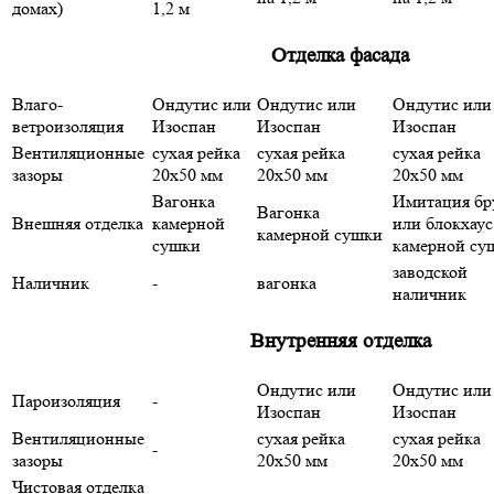
домах)
1,2 м
Отделка фасада
Влаго-
Ондутис или
Ондутис или
Ондутис или
ветроизоляция
Изоспан
Изоспан
Изоспан
Вентиляционные
сухая рейка
сухая рейка
сухая рейка
зазоры
20х50 мм
20х50 мм
20х50 мм
Вагонка
Имитация бр
Вагонка
Внешняя отделка
камерной
или блокхаус
камерной сушки
сушки
камерной су
заводской
Наличник
-
вагонка
наличник
Внутренняя отделка
Ондутис или
Ондутис или
Пароизоляция
-
Изоспан
Изоспан
Вентиляционные
сухая рейка
сухая рейка
-
зазоры
20х50 мм
20х50 мм
Чистовая отделка