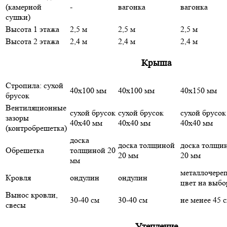
(камерной
-
вагонка
вагонка
сушки)
Высота 1 этажа
2,5 м
2,5 м
2,5 м
Высота 2 этажа
2,4 м
2,4 м
2,4 м
Крыша
Стропила: сухой
40х100 мм
40х100 мм
40х150 мм
брусок
Вентиляционные
сухой брусок
сухой брусок
сухой брусок
зазоры
40х40 мм
40х40 мм
40х40 мм
(контробрешетка)
доска
доска толщиной
доска толщи
Обрешетка
толщиной 20
20 мм
20 мм
мм
металлочере
Кровля
ондулин
ондулин
цвет на выбо
Вынос кровли,
30-40 см
30-40 см
не менее 45 
свесы
Утепление