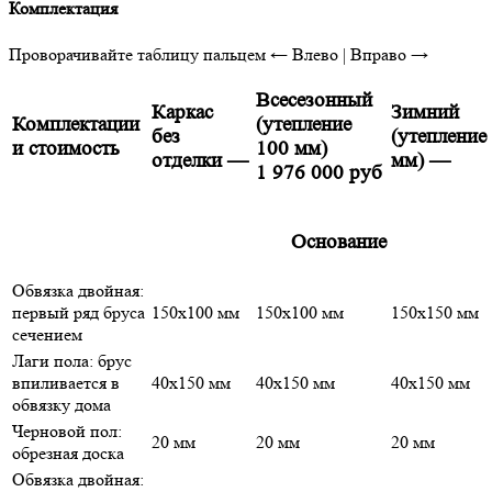
Комплектация
Проворачивайте таблицу пальцем
← Влево | Вправо →
Всесезонный
Каркас
Зимний
Комплектации
(утепление
без
(утепление
и стоимость
100 мм)
отделки
—
мм)
—
1 976 000 руб
Основание
Обвязка двойная:
первый ряд бруса
150х100 мм
150х100 мм
150х150 мм
сечением
Лаги пола: брус
впиливается в
40х150 мм
40х150 мм
40х150 мм
обвязку дома
Черновой пол:
20 мм
20 мм
20 мм
обрезная доска
Обвязка двойная: