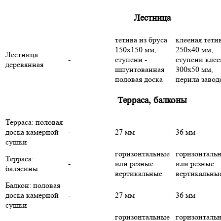
Лестница
тетива из бруса
клееная тети
150х150 мм,
250х40 мм,
Лестница
-
ступени -
ступени кле
деревянная
шпунтованная
300х50 мм,
половая доска
перила завод
Терраса, балконы
Терраса: половая
доска камерной
-
27 мм
36 мм
сушки
горизонтальные
горизонталь
Терраса:
-
или резные
или резные
балясины
вертикальные
вертикальны
Балкон: половая
доска камерной
-
27 мм
36 мм
сушки
горизонтальные
горизонталь