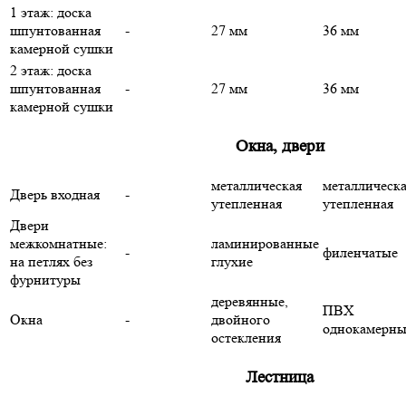
1 этаж: доска
шпунтованная
-
27 мм
36 мм
камерной сушки
2 этаж: доска
шпунтованная
-
27 мм
36 мм
камерной сушки
Окна, двери
металлическая
металлическ
Дверь входная
-
утепленная
утепленная
Двери
межкомнатные:
ламинированные
-
филенчатые
на петлях без
глухие
фурнитуры
деревянные,
ПВХ
Окна
-
двойного
однокамерны
остекления
Лестница