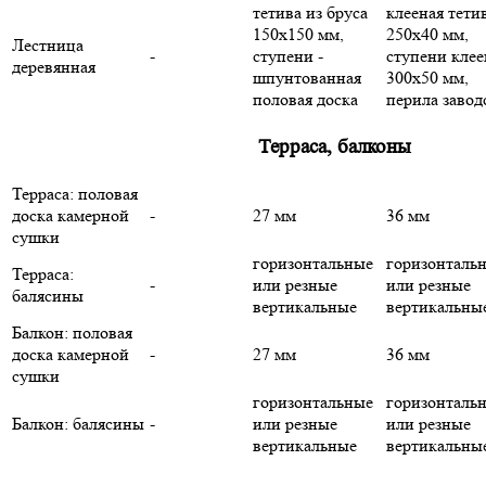
тетива из бруса
клееная тети
150х150 мм,
250х40 мм,
Лестница
-
ступени -
ступени кле
деревянная
шпунтованная
300х50 мм,
половая доска
перила завод
Терраса, балконы
Терраса: половая
доска камерной
-
27 мм
36 мм
сушки
горизонтальные
горизонталь
Терраса:
-
или резные
или резные
балясины
вертикальные
вертикальны
Балкон: половая
доска камерной
-
27 мм
36 мм
сушки
горизонтальные
горизонталь
Балкон: балясины
-
или резные
или резные
вертикальные
вертикальны