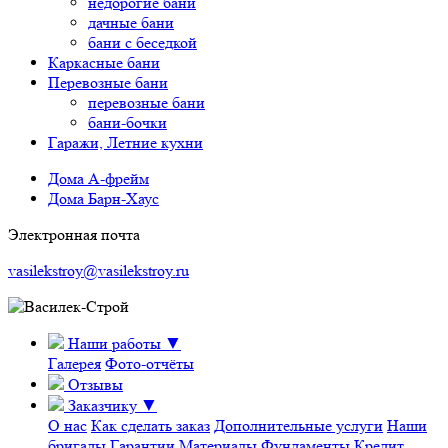
недорогие бани
дачные бани
бани с беседкой
Каркасные бани
Перевозные бани
перевозные бани
бани-бочки
Гаражи, Летние кухни
Дома А-фрейм
Дома Барн-Хаус
Электронная почта
vasilekstroy@vasilekstroy.ru
Наши работы
▼
Галерея
Фото-отчёты
Отзывы
Заказчику
▼
О нас
Как сделать заказ
Дополнительные услуги
Наши
бригады
Гарантии
Материалы
Фундаменты
Кредит