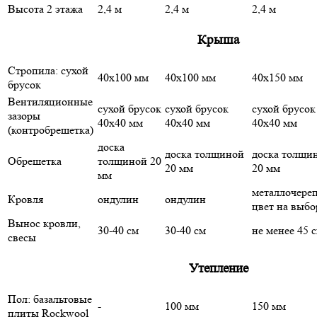
Высота 2 этажа
2,4 м
2,4 м
2,4 м
Крыша
Стропила: сухой
40х100 мм
40х100 мм
40х150 мм
брусок
Вентиляционные
сухой брусок
сухой брусок
сухой брусок
зазоры
40х40 мм
40х40 мм
40х40 мм
(контробрешетка)
доска
доска толщиной
доска толщи
Обрешетка
толщиной 20
20 мм
20 мм
мм
металлочере
Кровля
ондулин
ондулин
цвет на выбо
Вынос кровли,
30-40 см
30-40 см
не менее 45 
свесы
Утепление
Пол: базальтовые
-
100 мм
150 мм
плиты Rockwool