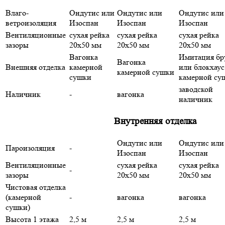
Влаго-
Ондутис или
Ондутис или
Ондутис или
ветроизоляция
Изоспан
Изоспан
Изоспан
Вентиляционные
сухая рейка
сухая рейка
сухая рейка
зазоры
20х50 мм
20х50 мм
20х50 мм
Вагонка
Имитация бр
Вагонка
Внешняя отделка
камерной
или блокхаус
камерной сушки
сушки
камерной су
заводской
Наличник
-
вагонка
наличник
Внутренняя отделка
Ондутис или
Ондутис или
Пароизоляция
-
Изоспан
Изоспан
Вентиляционные
сухая рейка
сухая рейка
-
зазоры
20х50 мм
20х50 мм
Чистовая отделка
(камерной
-
вагонка
вагонка
сушки)
Высота 1 этажа
2,5 м
2,5 м
2,5 м