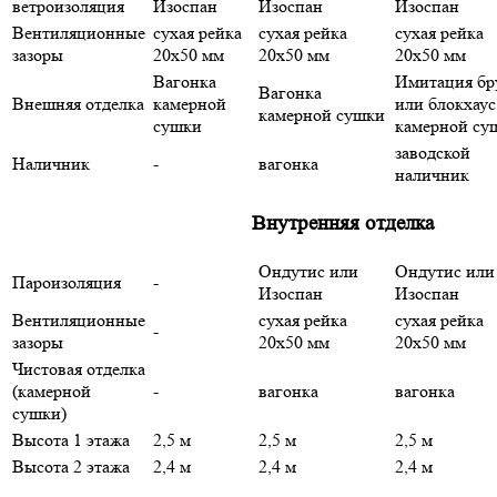
ветроизоляция
Изоспан
Изоспан
Изоспан
Вентиляционные
сухая рейка
сухая рейка
сухая рейка
зазоры
20х50 мм
20х50 мм
20х50 мм
Вагонка
Имитация бр
Вагонка
Внешняя отделка
камерной
или блокхаус
камерной сушки
сушки
камерной су
заводской
Наличник
-
вагонка
наличник
Внутренняя отделка
Ондутис или
Ондутис или
Пароизоляция
-
Изоспан
Изоспан
Вентиляционные
сухая рейка
сухая рейка
-
зазоры
20х50 мм
20х50 мм
Чистовая отделка
(камерной
-
вагонка
вагонка
сушки)
Высота 1 этажа
2,5 м
2,5 м
2,5 м
Высота 2 этажа
2,4 м
2,4 м
2,4 м