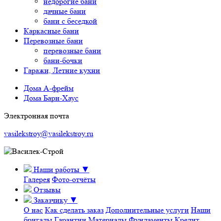
недорогие бани
дачные бани
бани с беседкой
Каркасные бани
Перевозные бани
перевозные бани
бани-бочки
Гаражи, Летние кухни
Дома А-фрейм
Дома Барн-Хаус
Электронная почта
vasilekstroy@vasilekstroy.ru
Наши работы
▼
Галерея
Фото-отчёты
Отзывы
Заказчику
▼
О нас
Как сделать заказ
Дополнительные услуги
Наши
бригады
Гарантии
Материалы
Фундаменты
Кредит