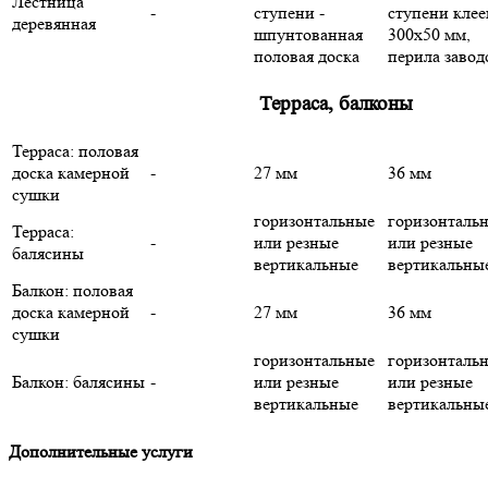
Лестница
-
ступени -
ступени кле
деревянная
шпунтованная
300х50 мм,
половая доска
перила завод
Терраса, балконы
Терраса: половая
доска камерной
-
27 мм
36 мм
сушки
горизонтальные
горизонталь
Терраса:
-
или резные
или резные
балясины
вертикальные
вертикальны
Балкон: половая
доска камерной
-
27 мм
36 мм
сушки
горизонтальные
горизонталь
Балкон: балясины
-
или резные
или резные
вертикальные
вертикальны
Дополнительные услуги