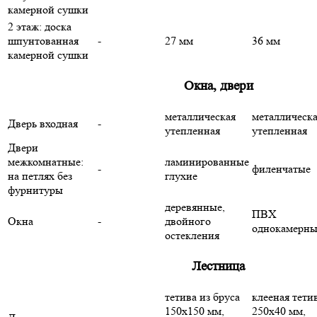
камерной сушки
2 этаж: доска
шпунтованная
-
27 мм
36 мм
камерной сушки
Окна, двери
металлическая
металлическ
Дверь входная
-
утепленная
утепленная
Двери
межкомнатные:
ламинированные
-
филенчатые
на петлях без
глухие
фурнитуры
деревянные,
ПВХ
Окна
-
двойного
однокамерны
остекления
Лестница
тетива из бруса
клееная тети
150х150 мм,
250х40 мм,