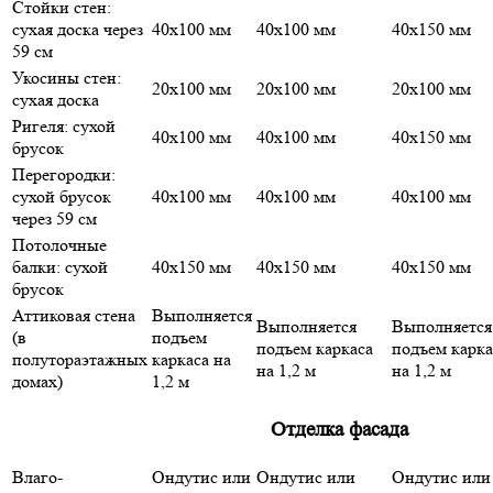
Стойки стен:
сухая доска через
40х100 мм
40х100 мм
40х150 мм
59 см
Укосины стен:
20х100 мм
20х100 мм
20х100 мм
сухая доска
Ригеля: сухой
40х100 мм
40х100 мм
40х150 мм
брусок
Перегородки:
сухой брусок
40х100 мм
40х100 мм
40х100 мм
через 59 см
Потолочные
балки: сухой
40х150 мм
40х150 мм
40х150 мм
брусок
Аттиковая стена
Выполняется
Выполняется
Выполняется
(в
подъем
подъем каркаса
подъем карка
полутораэтажных
каркаса на
на 1,2 м
на 1,2 м
домах)
1,2 м
Отделка фасада
Влаго-
Ондутис или
Ондутис или
Ондутис или