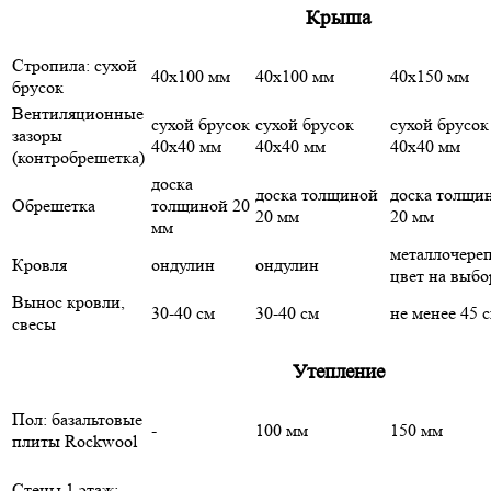
Крыша
Стропила: сухой
40х100 мм
40х100 мм
40х150 мм
брусок
Вентиляционные
сухой брусок
сухой брусок
сухой брусок
зазоры
40х40 мм
40х40 мм
40х40 мм
(контробрешетка)
доска
доска толщиной
доска толщи
Обрешетка
толщиной 20
20 мм
20 мм
мм
металлочере
Кровля
ондулин
ондулин
цвет на выбо
Вынос кровли,
30-40 см
30-40 см
не менее 45 
свесы
Утепление
Пол: базальтовые
-
100 мм
150 мм
плиты Rockwool
Стены 1 этаж: