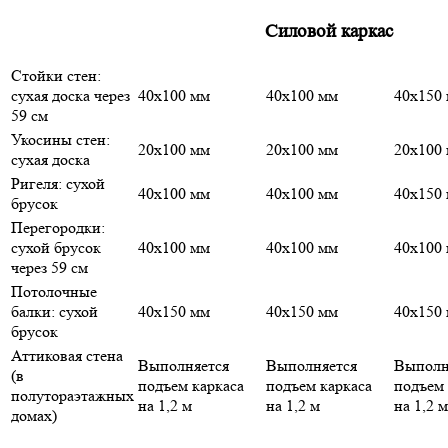
Силовой каркас
Стойки стен:
сухая доска через
40х100 мм
40х100 мм
40х150
59 см
Укосины стен:
20х100 мм
20х100 мм
20х100
сухая доска
Ригеля: сухой
40х100 мм
40х100 мм
40х150
брусок
Перегородки:
сухой брусок
40х100 мм
40х100 мм
40х100
через 59 см
Потолочные
балки: сухой
40х150 мм
40х150 мм
40х150
брусок
Аттиковая стена
Выполняется
Выполняется
Выполн
(в
подъем каркаса
подъем каркаса
подъем 
полутораэтажных
на 1,2 м
на 1,2 м
на 1,2 м
домах)