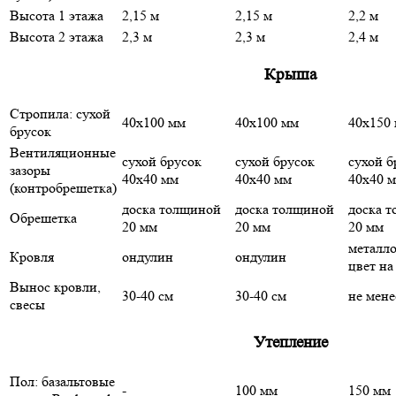
Высота 1 этажа
2,15 м
2,15 м
2,2 м
Высота 2 этажа
2,3 м
2,3 м
2,4 м
Крыша
Стропила: сухой
40х100 мм
40х100 мм
40х150
брусок
Вентиляционные
сухой брусок
сухой брусок
сухой б
зазоры
40х40 мм
40х40 мм
40х40 
(контробрешетка)
доска толщиной
доска толщиной
доска 
Обрешетка
20 мм
20 мм
20 мм
металло
Кровля
ондулин
ондулин
цвет на
Вынос кровли,
30-40 см
30-40 см
не мене
свесы
Утепление
Пол: базальтовые
-
100 мм
150 мм