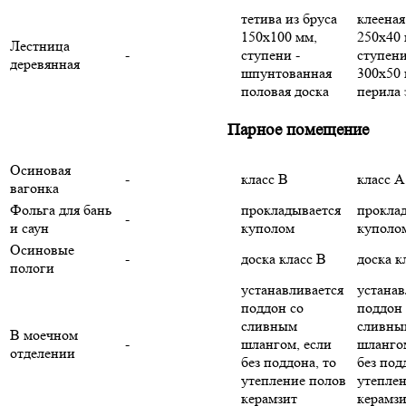
тетива из бруса
клееная
150х100 мм,
250х40 
Лестница
-
ступени -
ступен
деревянная
шпунтованная
300х50 
половая доска
перила 
Парное помещение
Осиновая
-
класс B
класс A
вагонка
Фольга для бань
прокладывается
прокла
-
и саун
куполом
куполо
Осиновые
-
доска класс B
доска к
пологи
устанавливается
устанав
поддон со
поддон 
сливным
сливны
В моечном
-
шлангом, если
шлангом
отделении
без поддона, то
без под
утепление полов
утепле
керамзит
керамз