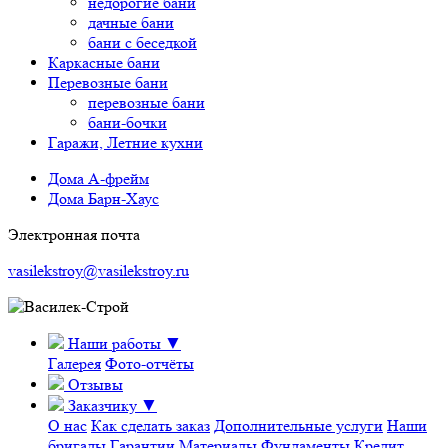
недорогие бани
дачные бани
бани с беседкой
Каркасные бани
Перевозные бани
перевозные бани
бани-бочки
Гаражи, Летние кухни
Дома А-фрейм
Дома Барн-Хаус
Электронная почта
vasilekstroy@vasilekstroy.ru
Наши работы
▼
Галерея
Фото-отчёты
Отзывы
Заказчику
▼
О нас
Как сделать заказ
Дополнительные услуги
Наши
бригады
Гарантии
Материалы
Фундаменты
Кредит