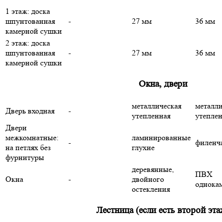
1 этаж: доска
шпунтованная
-
27 мм
36 мм
камерной сушки
2 этаж: доска
шпунтованная
-
27 мм
36 мм
камерной сушки
Окна, двери
металлическая
металли
Дверь входная
-
утепленная
утепле
Двери
межкомнатные:
ламинированные
-
филенч
на петлях без
глухие
фурнитуры
деревянные,
ПВХ
Окна
-
двойного
однока
остекления
Лестница (если есть второй эта