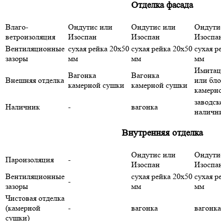
Отделка фасада
Влаго-
Ондутис или
Ондутис или
Ондути
ветроизоляция
Изоспан
Изоспан
Изоспа
Вентиляционные
сухая рейка 20х50
сухая рейка 20х50
сухая р
зазоры
мм
мм
мм
Имитац
Вагонка
Вагонка
Внешняя отделка
или бло
камерной сушки
камерной сушки
камерн
заводск
Наличник
-
вагонка
наличн
Внутренняя отделка
Ондутис или
Ондути
Пароизоляция
-
Изоспан
Изоспа
Вентиляционные
сухая рейка 20х50
сухая р
-
зазоры
мм
мм
Чистовая отделка
(камерной
-
вагонка
вагонка
сушки)