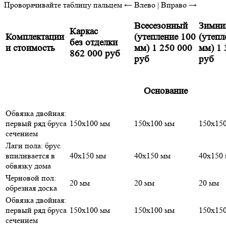
Проворачивайте таблицу пальцем
← Влево | Вправо →
Всесезонный
Зимни
Каркас
Комплектации
(утепление 100
(утепл
без отделки
и стоимость
мм)
1 250 000
мм)
1 
862 000 руб
руб
руб
Основание
Обвязка двойная:
первый ряд бруса
150х100 мм
150х100 мм
150х15
сечением
Лаги пола: брус
впиливается в
40х150 мм
40х150 мм
40х150
обвязку дома
Черновой пол:
20 мм
20 мм
20 мм
обрезная доска
Обвязка двойная:
первый ряд бруса
150х100 мм
150х100 мм
150х15
сечением