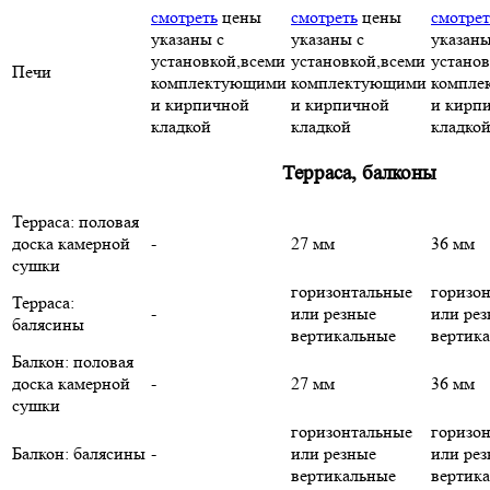
смотреть
цены
смотреть
цены
смотрет
указаны с
указаны с
указаны
установкой,всеми
установкой,всеми
установ
Печи
комплектующими
комплектующими
компле
и кирпичной
и кирпичной
и кирп
кладкой
кладкой
кладко
Терраса, балконы
Терраса: половая
доска камерной
-
27 мм
36 мм
сушки
горизонтальные
горизо
Терраса:
-
или резные
или ре
балясины
вертикальные
вертик
Балкон: половая
доска камерной
-
27 мм
36 мм
сушки
горизонтальные
горизо
Балкон: балясины
-
или резные
или ре
вертикальные
вертик