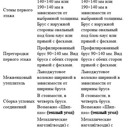
140×140 мм или
140×140 мм или
190×140 мм в
190×140 мм в
Стены первого
зависимости от
зависимости от
этажа
выбранной толщины.
выбранной толщины.
Брус с наружной
Брус с наружной
стороны овальный
стороны овальный
под блок-хаус или
под блок-хаус или
прямой с фасками.
прямой с фасками.
Профилированный
Профилированный
Перегородки
брус 90×140 мм. Вид
брус 90×140 мм. Вид
первого этажа
бруса с обеих сторон
бруса с обеих сторон
прямой с фасками.
прямой с фасками.
Льноджутовое
Льноджутовое
Межвенцовый
волокно шириной в
волокно шириной в
утеплитель
зависимости от
зависимости от
ширины бруса
ширины бруса
В стоимости, в
В стоимости, в
Сборка угловых
четверть бруса.
четверть бруса.
соединений
Возможно «Шип-
Возможно «Шип-
паз»
(теплый угол)
паз»
(теплый угол)
Металлические
Металлические
нагеля(гвозди) с
нагеля(гвозди) с