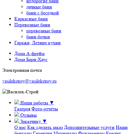
недорогие бани
дачные бани
бани с беседкой
Каркасные бани
Перевозные бани
перевозные бани
бани-бочки
Гаражи, Летние кухни
Дома А-фрейм
Дома Барн-Хаус
Электронная почта
vasilekstroy@vasilekstroy.ru
Наши работы
▼
Галерея
Фото-отчёты
Отзывы
Заказчику
▼
О нас
Как сделать заказ
Дополнительные услуги
Наши
бригады
Гарантии
Материалы
Фундаменты
Кредит