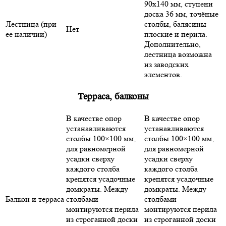
90х140 мм, ступени
доска 36 мм, точёные
Лестница (при
столбы, балясины
Нет
ее наличии)
плоские и перила.
Дополнительно,
лестница возможна
из заводских
элементов.
Терраса, балконы
В качестве опор
В качестве опор
устанавливаются
устанавливаются
столбы 100×100 мм,
столбы 100×100 мм,
для равномерной
для равномерной
усадки сверху
усадки сверху
каждого столба
каждого столба
крепятся усадочные
крепятся усадочные
домкраты. Между
домкраты. Между
Балкон и терраса
столбами
столбами
монтируются перила
монтируются перила
из строганной доски
из строганной доски