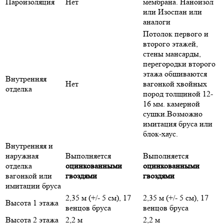
Пароизоляция
Нет
мембрана. Наноизол
или Изоспан или
аналоги
Потолок первого и
второго этажей,
стены мансарды,
перегородки второго
этажа обшиваются
Внутренняя
Нет
вагонкой хвойных
отделка
пород толщиной 12-
16 мм. камерной
сушки.Возможно
имитация бруса или
блок-хаус.
Внутренняя и
наружная
Выполняется
Выполняется
отделка
оцинкованными
оцинкованными
вагонкой или
гвоздями
гвоздями
имитации бруса
2,35 м (+/- 5 см), 17
2,35 м (+/- 5 см), 17
Высота 1 этажа
венцов бруса
венцов бруса
Высота 2 этажа
2,2 м
2,2 м