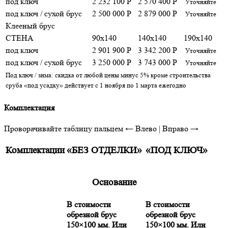
под ключ
2 232 100 Р
2 570 400 Р
Уточняйте
под ключ / сухой брус
2 500 000 Р
2 879 000 Р
Уточняйте
Клееный брус
СТЕНА
90x140
140x140
190x140
под ключ
2 901 900 Р
3 342 200 Р
Уточняйте
под ключ / сухой брус
3 250 000 Р
3 743 000 Р
Уточняйте
Под ключ / зима: скидка от любой цены минус 5% кроме строительства
сруба «под усадку» действует с 1 ноября по 1 марта ежегодно
Комплектация
Проворачивайте таблицу пальцем
← Влево | Вправо →
Комплектации
«БЕЗ ОТДЕЛКИ»
«ПОД КЛЮЧ»
Основание
В стоимости
В стоимости
обрезной брус
обрезной брус
150×100 мм. Или
150×100 мм. Или