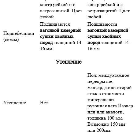
контр.рейкой и с
контр.рейкой и с
ветрозащитой. Цвет
ветрозащитой. Цвет
любой.
любой.
Подшиваются
Подшиваются
вагонкой камерной
вагонкой камерной
Поднебесники
сушки хвойных
сушки хвойных
(свесы)
пород
толщиной 14-
пород
толщиной 14-
16 мм
16 мм
Утепление
Пол, междуэтажное
перекрытие,
мансарда или второй
этаж в стоимости
минеральная
Утепление
Нет
рулонная вата Изовер
или или аналоги,
толщина 100 мм.
Возможно 150 мм
или 200мм.