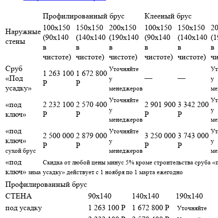
Профилированный брус
Клееный брус
100х150
150х150
200х150
100х150
150х150
2
Наружные
(90х140
(140х140
(190х140
(90х140
(140х140
(
стены
в
в
в
в
в
в
чистоте)
чистоте)
чистоте)
чистоте)
чистоте)
чи
Сруб
Уточняйте
Ут
1 263 100
1 672 800
«Под
—
—
у
у
Р
Р
усадку»
менеджеров
ме
Уточняйте
Ут
«под
2 232 100
2 570 400
2 901 900
3 342 200
у
у
ключ»
Р
Р
Р
Р
менеджеров
ме
«под
Уточняйте
Ут
2 500 000
2 879 000
3 250 000
3 743 000
ключ»
у
у
Р
Р
Р
Р
сухой брус
менеджеров
ме
«под
Скидка от любой цены минус 5% кроме строительства сруба «
ключ»
зима
усадку» действует с 1 ноября по 1 марта ежегодно
Профилированный брус
СТЕНА
90x140
140x140
190x140
под усадку
1 263 100 Р
1 672 800 Р
Уточняйте