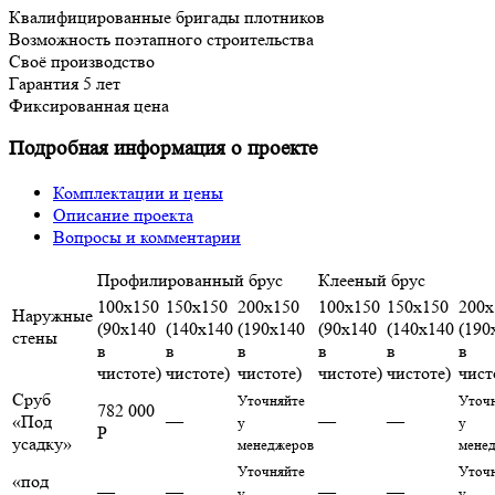
Квалифицированные бригады плотников
Возможность поэтапного строительства
Своё производство
Гарантия 5 лет
Фиксированная цена
Подробная информация о проекте
Комплектации и цены
Описание проекта
Вопросы и комментарии
Профилированный брус
Клееный брус
100х150
150х150
200х150
100х150
150х150
200х
Наружные
(90х140
(140х140
(190х140
(90х140
(140х140
(190
стены
в
в
в
в
в
в
чистоте)
чистоте)
чистоте)
чистоте)
чистоте)
чист
Сруб
Уточняйте
Уточ
782 000
«Под
—
—
—
у
у
Р
усадку»
менеджеров
мене
Уточняйте
Уточ
«под
—
—
—
—
у
у