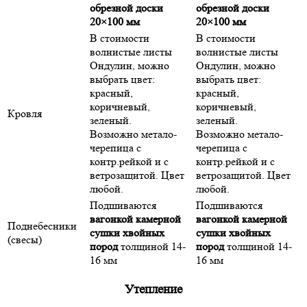
обрезной доски
обрезной доски
20×100 мм
20×100 мм
В стоимости
В стоимости
волнистые листы
волнистые листы
Ондулин, можно
Ондулин, можно
выбрать цвет:
выбрать цвет:
красный,
красный,
коричневый,
коричневый,
Кровля
зеленый.
зеленый.
Возможно метало-
Возможно метало-
черепица с
черепица с
контр.рейкой и с
контр.рейкой и с
ветрозащитой. Цвет
ветрозащитой. Цвет
любой.
любой.
Подшиваются
Подшиваются
вагонкой камерной
вагонкой камерной
Поднебесники
сушки хвойных
сушки хвойных
(свесы)
пород
толщиной 14-
пород
толщиной 14-
16 мм
16 мм
Утепление