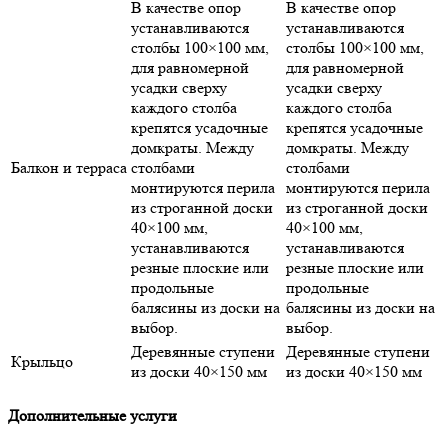
В качестве опор
В качестве опор
устанавливаются
устанавливаются
столбы 100×100 мм,
столбы 100×100 мм,
для равномерной
для равномерной
усадки сверху
усадки сверху
каждого столба
каждого столба
крепятся усадочные
крепятся усадочные
домкраты. Между
домкраты. Между
Балкон и терраса
столбами
столбами
монтируются перила
монтируются перила
из строганной доски
из строганной доски
40×100 мм,
40×100 мм,
устанавливаются
устанавливаются
резные плоские или
резные плоские или
продольные
продольные
балясины из доски на
балясины из доски на
выбор.
выбор.
Деревянные ступени
Деревянные ступени
Крыльцо
из доски 40×150 мм
из доски 40×150 мм
Дополнительные услуги