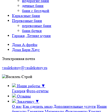
недорогие бани
дачные бани
бани с беседкой
Каркасные бани
Перевозные бани
перевозные бани
бани-бочки
Гаражи, Летние кухни
Дома А-фрейм
Дома Барн-Хаус
Электронная почта
vasilekstroy@vasilekstroy.ru
Наши работы
▼
Галерея
Фото-отчёты
Отзывы
Заказчику
▼
О нас
Как сделать заказ
Дополнительные услуги
Наши
бригады
Гарантии
Материалы
Фундаменты
Кредит