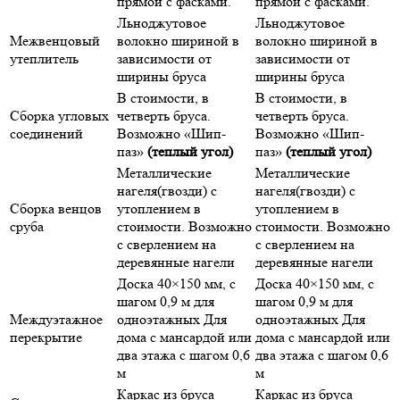
прямой с фасками.
прямой с фасками.
Льноджутовое
Льноджутовое
Межвенцовый
волокно шириной в
волокно шириной в
утеплитель
зависимости от
зависимости от
ширины бруса
ширины бруса
В стоимости, в
В стоимости, в
Сборка угловых
четверть бруса.
четверть бруса.
соединений
Возможно «Шип-
Возможно «Шип-
паз»
(теплый угол)
паз»
(теплый угол)
Металлические
Металлические
нагеля(гвозди) с
нагеля(гвозди) с
Сборка венцов
утоплением в
утоплением в
сруба
стоимости. Возможно
стоимости. Возможно
с сверлением на
с сверлением на
деревянные нагели
деревянные нагели
Доска 40×150 мм, с
Доска 40×150 мм, с
шагом 0,9 м для
шагом 0,9 м для
Междуэтажное
одноэтажных Для
одноэтажных Для
перекрытие
дома с мансардой или
дома с мансардой или
два этажа с шагом 0,6
два этажа с шагом 0,6
м
м
Каркас из бруса
Каркас из бруса