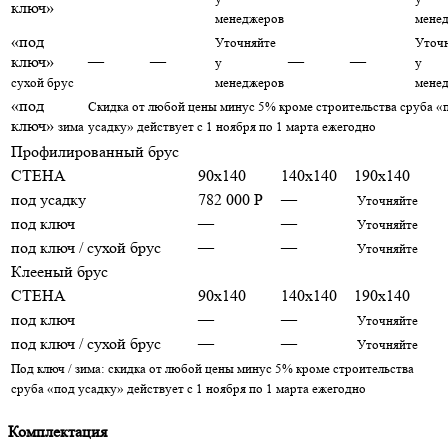
ключ»
менеджеров
мене
«под
Уточняйте
Уточ
ключ»
—
—
—
—
у
у
сухой брус
менеджеров
мене
«под
Скидка от любой цены минус 5% кроме строительства сруба «
ключ»
зима
усадку» действует с 1 ноября по 1 марта ежегодно
Профилированный брус
СТЕНА
90x140
140x140
190x140
под усадку
782 000 Р
—
Уточняйте
под ключ
—
—
Уточняйте
под ключ / сухой брус
—
—
Уточняйте
Клееный брус
СТЕНА
90x140
140x140
190x140
под ключ
—
—
Уточняйте
под ключ / сухой брус
—
—
Уточняйте
Под ключ / зима: скидка от любой цены минус 5% кроме строительства
сруба «под усадку» действует с 1 ноября по 1 марта ежегодно
Комплектация