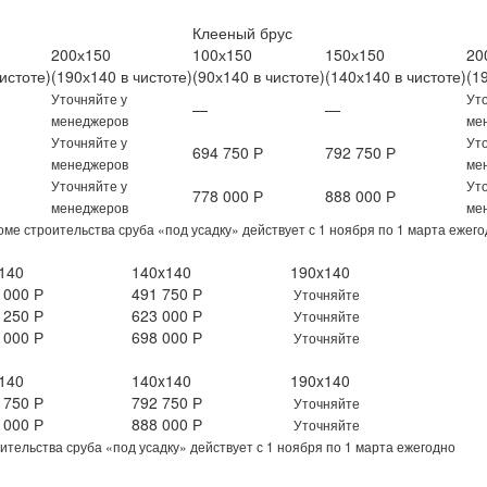
Клееный брус
200х150
100х150
150х150
20
истоте)
(190х140 в чистоте)
(90х140 в чистоте)
(140х140 в чистоте)
(1
Уточняйте у
Ут
—
—
менеджеров
ме
Уточняйте у
Ут
694 750 Р
792 750 Р
менеджеров
ме
Уточняйте у
Ут
778 000 Р
888 000 Р
менеджеров
ме
ме строительства сруба «под усадку» действует с 1 ноября по 1 марта ежег
140
140x140
190x140
 000 Р
491 750 Р
Уточняйте
 250 Р
623 000 Р
Уточняйте
 000 Р
698 000 Р
Уточняйте
140
140x140
190x140
 750 Р
792 750 Р
Уточняйте
 000 Р
888 000 Р
Уточняйте
оительства сруба «под усадку» действует с 1 ноября по 1 марта ежегодно