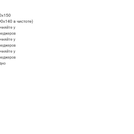
0х150
90х140 в чистоте)
очняйте у
неджеров
очняйте у
неджеров
очняйте у
неджеров
одно