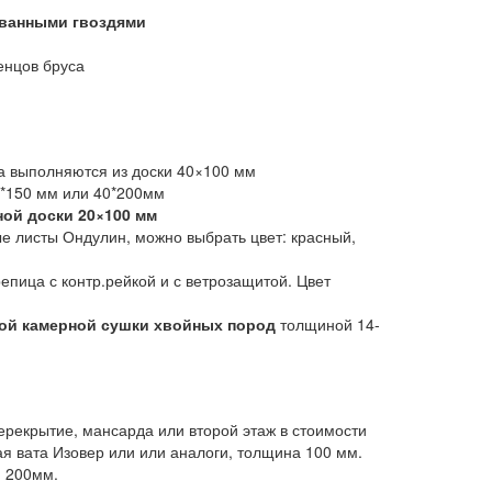
ванными гвоздями
венцов бруса
ла выполняются из доски 40×100 мм
0*150 мм или 40*200мм
ной доски 20×100 мм
е листы Ондулин, можно выбрать цвет: красный,
.
пица с контр.рейкой и с ветрозащитой. Цвет
ой камерной сушки хвойных пород
толщиной 14-
ерекрытие, мансарда или второй этаж в стоимости
я вата Изовер или или аналоги, толщина 100 мм.
 200мм.