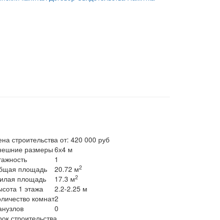
ена строительства от:
420 000 руб
нешние размеры
6х4 м
тажность
1
2
бщая площадь
20.72 м
2
илая площадь
17.3 м
ысота 1 этажа
2.2-2.25 м
оличество комнат
2
анузлов
0
рок строительства