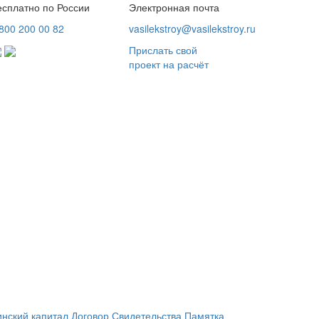
есплатно по России
Электронная почта
800
200 00 82
vasilekstroy@vasilekstroy.ru
Прислать свой
проект на расчёт
нский капитал
Договор
Свидетельства
Памятка