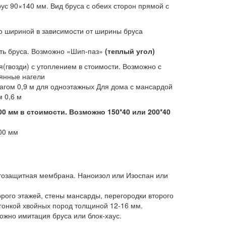
с 90×140 мм. Вид бруса с обеих сторон прямой с
о шириной в зависимости от ширины бруса
рть бруса. Возможно «Шип-паз»
(теплый угол)
(гвозди) с утоплением в стоимости. Возможно с
янные нагели
шагом 0,9 м для одноэтажных Для дома с мансардой
м 0,6 м
00 мм в стоимости. Возможно 150*40 или 200*40
00 мм
гозащитная мембрана. Наноизол или Изоспан или
орого этажей, стены мансарды, перегородки второго
гонкой хвойных пород толщиной 12-16 мм.
ожно имитация бруса или блок-хаус.