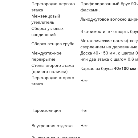
Перегородки первого
Профилированный брус 90×1
этажа
фасками.
Межвенцовый
Льноджутовое волокно шири
утеплитель
Сборка угловых
В стоимости, в четверть б
соединений
Металлические нагеля(гвозд
Сборка венцов сруба
сверлением на деревянные
Междуэтажное
Доска 40×150 мм, с шагом 
перекрытие
или два этажа с шагом 0,6 
Стены второго этажа
Каркас из бруса
40×100 мм 
(при его наличии)
Перегородки второго
Нет
этажа
Пароизоляция
Нет
Внутренняя отделка
Нет
Внутренняя и наружная