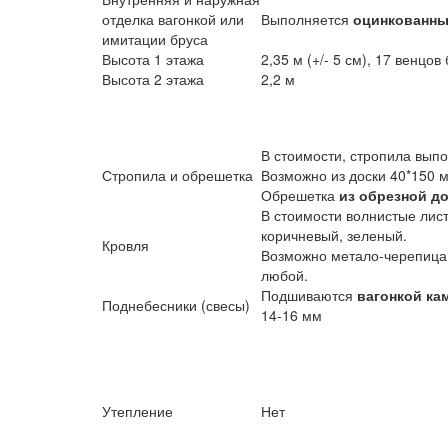
отделка вагонкой или
Выполняется
оцинкованны
имитации бруса
Высота 1 этажа
2,35 м (+/- 5 см), 17 венцов
Высота 2 этажа
2,2 м
В стоимости, стропила вып
Стропила и обрешетка
Возможно из доски 40*150 
Обрешетка
из обрезной до
В стоимости волнистые лис
коричневый, зеленый.
Кровля
Возможно метало-черепица 
любой.
Подшиваются
вагонкой ка
Поднебесники (свесы)
14-16 мм
Утепление
Нет