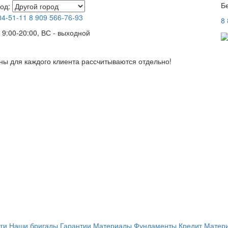
Б
од:
04-51-11
8 909
566-76-93
8
 9:00-20:00, ВС - выходной
ны для каждого клиента рассчитываются отдельно!
ги
Наши бригады
Гарантии
Материалы
Фундаменты
Кредит
Матери