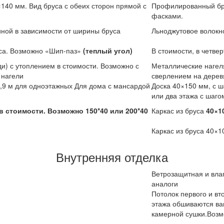
40 мм. Вид бруса с обеих сторон прямой с
Профилированный бру
фасками.
ной в зависимости от ширины бруса
Льноджутовое волокн
руса. Возможно «Шип-паз»
(теплый угол)
В стоимости, в четве
и) с утоплением в стоимости. Возможно с
Металлические нагеля
 нагели
сверлением на дерев
0,9 м для одноэтажных Для дома с мансардой
Доска 40×150 мм, с 
м
или два этажа с шаго
в стоимости. Возможно 150*40 или 200*40
Каркас из бруса
40×1
Каркас из бруса 40×1
Внутренняя отделка
Ветрозащитная и вла
аналоги
Потолок первого и вт
этажа обшиваются ва
камерной сушки.Возм