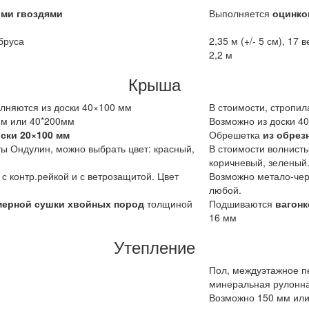
ми гвоздями
Выполняется
оцинко
 бруса
2,35 м (+/- 5 см), 17 
2,2 м
Крыша
олняются из доски 40×100 мм
В стоимости, стропи
мм или 40*200мм
Возможно из доски 4
ски 20×100 мм
Обрешетка
из обрез
ты Ондулин, можно выбрать цвет: красный,
В стоимости волнисты
коричневый, зеленый
с контр.рейкой и с ветрозащитой. Цвет
Возможно метало-чере
любой.
мерной сушки хвойных пород
толщиной
Подшиваются
вагонк
16 мм
Утепление
Пол, междуэтажное п
минеральная рулонна
Возможно 150 мм или