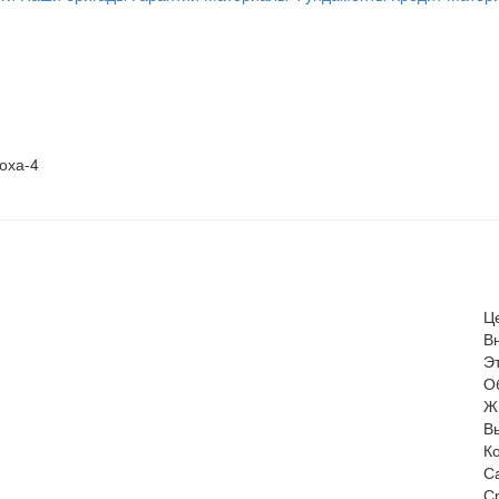
оха-4
Ц
В
Э
О
Ж
В
К
С
С