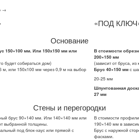
о →
»
«ПОД КЛЮЧ
Основание
с 150×100 мм. Или 150х150 мм или
В стоимости обрезн
200×150 мм
ого будет собираться дом)
(зависит от бруса, из
6 м, или 150х100 мм через 0,9 м на выбор
Брус 40×150 мм
с ша
20-25 мм
Шпунтованная доск
27 мм
Стены и перегородки
ный брус 90×140 мм. Или 140×140 мм или
В стоимости профили
от выбранной толщины.
190×140 мм в зависи
вальный под блок-хаус или прямой с
Брус с наружной стор
фасками.