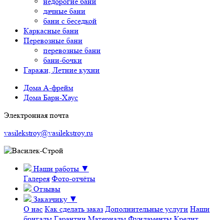
недорогие бани
дачные бани
бани с беседкой
Каркасные бани
Перевозные бани
перевозные бани
бани-бочки
Гаражи, Летние кухни
Дома А-фрейм
Дома Барн-Хаус
Электронная почта
vasilekstroy@vasilekstroy.ru
Наши работы
▼
Галерея
Фото-отчёты
Отзывы
Заказчику
▼
О нас
Как сделать заказ
Дополнительные услуги
Наши
бригады
Гарантии
Материалы
Фундаменты
Кредит