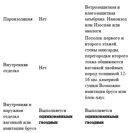
Ветрозащитная и
влагозащитная
Пароизоляция
Нет
мембрана. Наноизол
или Изоспан или
аналоги
Потолок первого и
второго этажей,
стены мансарды,
перегородки второго
этажа обшиваются
Внутренняя
Нет
вагонкой хвойных
отделка
пород толщиной 12-
16 мм. камерной
сушки.Возможно
имитация бруса или
блок-хаус.
Внутренняя и
наружная
Выполняется
Выполняется
отделка
оцинкованными
оцинкованными
вагонкой или
гвоздями
гвоздями
имитации бруса