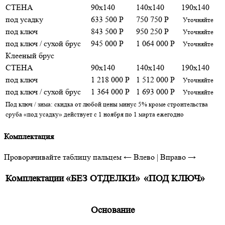
СТЕНА
90x140
140x140
190x140
под усадку
633 500 Р
750 750 Р
Уточняйте
под ключ
843 500 Р
950 250 Р
Уточняйте
под ключ / сухой брус
945 000 Р
1 064 000 Р
Уточняйте
Клееный брус
СТЕНА
90x140
140x140
190x140
под ключ
1 218 000 Р
1 512 000 Р
Уточняйте
под ключ / сухой брус
1 364 000 Р
1 693 000 Р
Уточняйте
Под ключ / зима: скидка от любой цены минус 5% кроме строительства
сруба «под усадку» действует с 1 ноября по 1 марта ежегодно
Комплектация
Проворачивайте таблицу пальцем
← Влево | Вправо →
Комплектации
«БЕЗ ОТДЕЛКИ»
«ПОД КЛЮЧ»
Основание