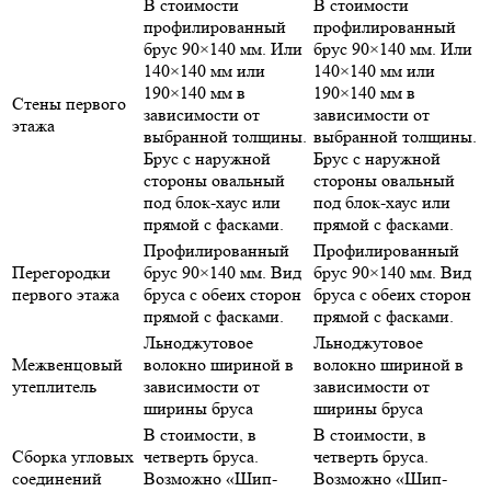
В стоимости
В стоимости
профилированный
профилированный
брус 90×140 мм. Или
брус 90×140 мм. Или
140×140 мм или
140×140 мм или
190×140 мм в
190×140 мм в
Стены первого
зависимости от
зависимости от
этажа
выбранной толщины.
выбранной толщины.
Брус с наружной
Брус с наружной
стороны овальный
стороны овальный
под блок-хаус или
под блок-хаус или
прямой с фасками.
прямой с фасками.
Профилированный
Профилированный
Перегородки
брус 90×140 мм. Вид
брус 90×140 мм. Вид
первого этажа
бруса с обеих сторон
бруса с обеих сторон
прямой с фасками.
прямой с фасками.
Льноджутовое
Льноджутовое
Межвенцовый
волокно шириной в
волокно шириной в
утеплитель
зависимости от
зависимости от
ширины бруса
ширины бруса
В стоимости, в
В стоимости, в
Сборка угловых
четверть бруса.
четверть бруса.
соединений
Возможно «Шип-
Возможно «Шип-