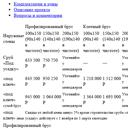
Комплектации и цены
Описание проекта
Вопросы и комментарии
Профилированный брус
Клееный брус
100х150
150х150
200х150
100х150
150х150
20
Наружные
(90х140
(140х140
(190х140
(90х140
(140х140
(1
стены
в
в
в
в
в
в
чистоте)
чистоте)
чистоте)
чистоте)
чистоте)
чи
Сруб
Уточняйте
Уто
633 500
750 750
«Под
—
—
у
у
Р
Р
усадку»
менеджеров
мен
Уточняйте
Уто
«под
843 500
950 250
1 218 000
1 512 000
у
у
ключ»
Р
Р
Р
Р
менеджеров
мен
«под
Уточняйте
Уто
945 000
1 064 000
1 364 000
1 693 000
ключ»
у
у
Р
Р
Р
Р
сухой брус
менеджеров
мен
«под
Скидка от любой цены минус 5% кроме строительства сруба «
ключ»
зима
усадку» действует с 1 ноября по 1 марта ежегодно
Профилированный брус