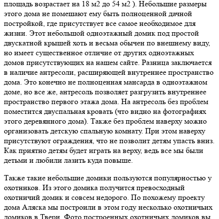
площадь возрастает на 18 м2 до 54 м2 ). Небольшие размеры
этого дома не помешают ему быть полноценной дачной
постройкой, где присутствует все самое необходимое для
жизни. Этот небольшой одноэтажный домик под простой
двускатной крышей хоть и весьма обычен по внешнему виду,
но имеет существенное отличие от других одноэтажных
домов присутствующих на нашем сайте. Разница заключается
в наличие антресоли, расширяющей внутреннее пространство
дома. Это конечно не полноценная мансарда в одноэтажном
доме, но все же, антресоль позволяет разгрузить внутреннее
пространство первого этажа дома. На антресоль без проблем
поместится двуспальная кровать (что видно на фотографиях
этого деревянного дома). Также без проблем наверху можно
организовать детскую спальную комнату. При этом наверху
присутствуют ограждения, что не позволит детям упасть вниз.
Как приятно детям будет играть на верху, ведь все мы были
детьми и любили лазить куда повыше.
Также такие небольшие домики пользуются популярностью у
охотников. Из этого домика получится превосходный
охотничий домик и совсем недорого. По похожему проекту
дома Аляска мы построили в этом году несколько охотничьих
домиков в Твери. Фото построенных охотничьих домиков вы