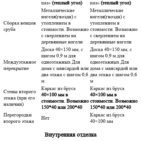
паз»
(теплый угол)
паз»
(теплый угол)
Металлические
Металлические
нагеля(гвозди) с
нагеля(гвозди) с
Сборка венцов
утоплением в
утоплением в
сруба
стоимости. Возможно
стоимости. Возможно
с сверлением на
с сверлением на
деревянные нагели
деревянные нагели
Доска 40×150 мм, с
Доска 40×150 мм, с
шагом 0,9 м для
шагом 0,9 м для
Междуэтажное
одноэтажных Для
одноэтажных Для
перекрытие
дома с мансардой или
дома с мансардой или
два этажа с шагом 0,6
два этажа с шагом 0,6
м
м
Каркас из бруса
Каркас из бруса
Стены второго
40×100 мм в
40×100 мм в
этажа (при его
стоимости. Возможно
стоимости. Возможно
наличии)
150*40 или 200*40
150*40 или 200*40
Перегородки
Каркас из бруса
Нет
второго этажа
40×100 мм
Внутренняя отделка