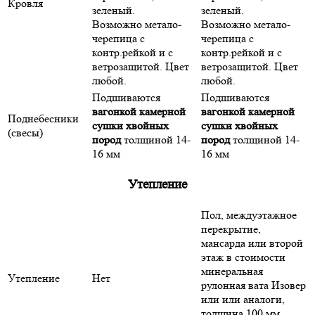
Кровля
зеленый.
зеленый.
Возможно метало-
Возможно метало-
черепица с
черепица с
контр.рейкой и с
контр.рейкой и с
ветрозащитой. Цвет
ветрозащитой. Цвет
любой.
любой.
Подшиваются
Подшиваются
вагонкой камерной
вагонкой камерной
Поднебесники
сушки хвойных
сушки хвойных
(свесы)
пород
толщиной 14-
пород
толщиной 14-
16 мм
16 мм
Утепление
Пол, междуэтажное
перекрытие,
мансарда или второй
этаж в стоимости
минеральная
Утепление
Нет
рулонная вата Изовер
или или аналоги,
толщина 100 мм.