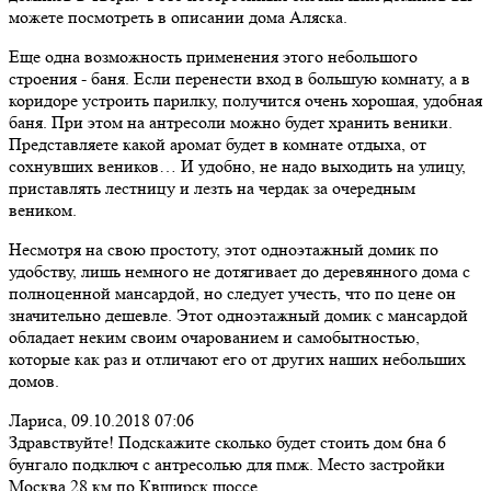
можете посмотреть в описании дома Аляска.
Еще одна возможность применения этого небольшого
строения - баня. Если перенести вход в большую комнату, а в
коридоре устроить парилку, получится очень хорошая, удобная
баня. При этом на антресоли можно будет хранить веники.
Представляете какой аромат будет в комнате отдыха, от
сохнувших веников… И удобно, не надо выходить на улицу,
приставлять лестницу и лезть на чердак за очередным
веником.
Несмотря на свою простоту, этот одноэтажный домик по
удобству, лишь немного не дотягивает до деревянного дома с
полноценной мансардой, но следует учесть, что по цене он
значительно дешевле. Этот одноэтажный домик с мансардой
обладает неким своим очарованием и самобытностью,
которые как раз и отличают его от других наших небольших
домов.
Лариса,
09.10.2018 07:06
Здравствуйте! Подскажите сколько будет стоить дом 6на 6
бунгало подключ с антресолью для пмж. Место застройки
Москва 28 км по Квширск.шоссе