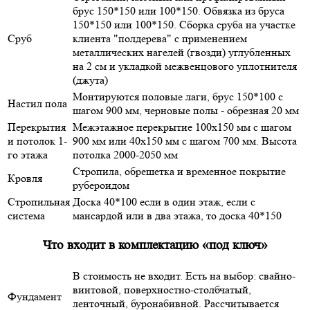
брус 150*150 или 100*150. Обвязка из бруса
150*150 или 100*150. Сборка сруба на участке
Сруб
клиента "полдерева" с применением
металлических нагелей (гвозди) углубленных
на 2 см и укладкой межвенцового уплотнителя
(джута)
Монтируются половые лаги, брус 150*100 с
Настил пола
шагом 900 мм, черновые полы - обрезная 20 мм
Перекрытия
Межэтажное перекрытие 100х150 мм с шагом
и потолок 1-
900 мм или 40х150 мм с шагом 700 мм. Высота
го этажа
потолка 2000-2050 мм
Стропила, обрешетка и временное покрытие
Кровля
рубероидом
Стропильная
Доска 40*100 если в один этаж, если с
система
мансардой или в два этажа, то доска 40*150
Что входит в комплектацию «под ключ»
В стоимость не входит. Есть на выбор: свайно-
винтовой, поверхностно-столбчатый,
Фундамент
ленточный, буронабивной. Рассчитывается