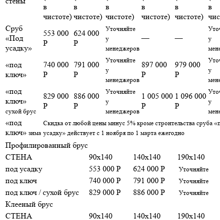
стены
в
в
в
в
в
в
чистоте)
чистоте)
чистоте)
чистоте)
чистоте)
чис
Сруб
Уточняйте
Уто
553 000
624 000
«Под
—
—
у
у
Р
Р
усадку»
менеджеров
мен
Уточняйте
Уто
«под
740 000
791 000
897 000
979 000
у
у
ключ»
Р
Р
Р
Р
менеджеров
мен
«под
Уточняйте
Уто
829 000
886 000
1 005 000
1 096 000
ключ»
у
у
Р
Р
Р
Р
сухой брус
менеджеров
мен
«под
Скидка от любой цены минус 5% кроме строительства сруба «
ключ»
зима
усадку» действует с 1 ноября по 1 марта ежегодно
Профилированный брус
СТЕНА
90x140
140x140
190x140
под усадку
553 000 Р
624 000 Р
Уточняйте
под ключ
740 000 Р
791 000 Р
Уточняйте
под ключ / сухой брус
829 000 Р
886 000 Р
Уточняйте
Клееный брус
СТЕНА
90x140
140x140
190x140