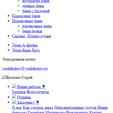
недорогие бани
дачные бани
бани с беседкой
Каркасные бани
Перевозные бани
перевозные бани
бани-бочки
Гаражи, Летние кухни
Дома А-фрейм
Дома Барн-Хаус
Электронная почта
vasilekstroy@vasilekstroy.ru
Наши работы
▼
Галерея
Фото-отчёты
Отзывы
Заказчику
▼
О нас
Как сделать заказ
Дополнительные услуги
Наши
бригады
Гарантии
Материалы
Фундаменты
Кредит