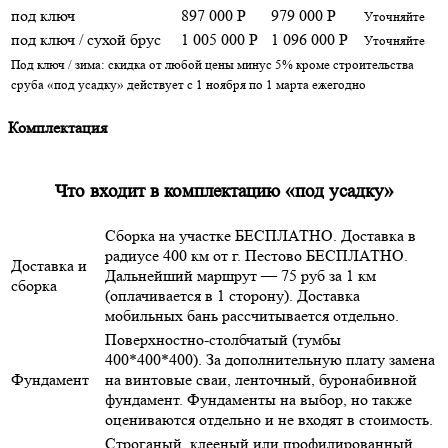
под ключ
897 000 Р
979 000 Р
Уточняйте
под ключ / сухой брус
1 005 000 Р
1 096 000 Р
Уточняйте
Под ключ / зима: скидка от любой цены минус 5% кроме строительства
сруба «под усадку» действует с 1 ноября по 1 марта ежегодно
Комплектация
Что входит в комплектацию «под усадку»
Сборка на участке БЕСПЛАТНО. Доставка в
радиусе 400 км от г. Пестово БЕСПЛАТНО.
Доставка и
Дальнейший маршрут — 75 руб за 1 км
сборка
(оплачивается в 1 сторону). Доставка
мобильных бань рассчитывается отдельно.
Поверхностно-столбчатый (тумбы
400*400*400). За дополнительную плату замена
Фундамент
на винтовые сваи, ленточный, буронабивной
фундамент. Фундаменты на выбор, но также
оцениваются отдельно и не входят в стоимость.
Строганый, клееный или профилированный