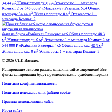
2
2
34.44 м
Жилая площадь:
0 м
Этажность:
1 + мансарда
Комнат:
2
от 546 000 ₽
«Маковка-2»
Размеры:
5х4
Общая
2
2
площадь:
34.44 м
Жилая площадь:
0 м
Этажность:
1 +
мансарда
Комнат:
2
баня из бруса
«Рыбачка»
Размеры:
4х6
Общая площадь:
48.3
2
2
м
Жилая площадь:
0 м
Этажность:
1 + мансарда
Комнат:
2
от
2
544 000 ₽
«Рыбачка»
Размеры:
4х6
Общая площадь:
48.3 м
2
Жилая площадь:
0 м
Этажность:
1 + мансарда
Комнат:
2
© 2026 СПК Василек
Копирование текстов размещенных на сайте запрещено! Все
факты копирования будут преследоваться в судебном порядке
Политика конфиденциальности
Политика использования файлов cookie
Правила использования сайта
Карта сайта