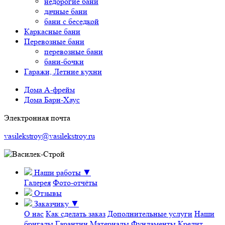
недорогие бани
дачные бани
бани с беседкой
Каркасные бани
Перевозные бани
перевозные бани
бани-бочки
Гаражи, Летние кухни
Дома А-фрейм
Дома Барн-Хаус
Электронная почта
vasilekstroy@vasilekstroy.ru
Наши работы
▼
Галерея
Фото-отчёты
Отзывы
Заказчику
▼
О нас
Как сделать заказ
Дополнительные услуги
Наши
бригады
Гарантии
Материалы
Фундаменты
Кредит