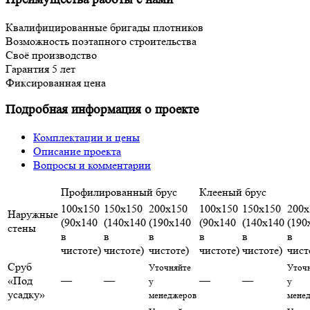
Квалифицированные бригады плотников
Возможность поэтапного строительства
Своё производство
Гарантия 5 лет
Фиксированная цена
Подробная информация о проекте
Комплектации и цены
Описание проекта
Вопросы и комментарии
Профилированный брус
Клееный брус
100х150
150х150
200х150
100х150
150х150
200х
Наружные
(90х140
(140х140
(190х140
(90х140
(140х140
(190
стены
в
в
в
в
в
в
чистоте)
чистоте)
чистоте)
чистоте)
чистоте)
чист
Сруб
Уточняйте
Уточ
«Под
—
—
—
—
у
у
усадку»
менеджеров
мене