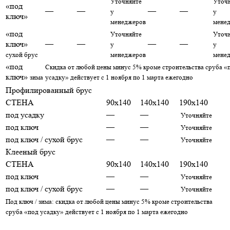
Уточняйте
Уточ
«под
—
—
—
—
у
у
ключ»
менеджеров
мене
«под
Уточняйте
Уточ
ключ»
—
—
—
—
у
у
сухой брус
менеджеров
мене
«под
Скидка от любой цены минус 5% кроме строительства сруба «
ключ»
зима
усадку» действует с 1 ноября по 1 марта ежегодно
Профилированный брус
СТЕНА
90x140
140x140
190x140
под усадку
—
—
Уточняйте
под ключ
—
—
Уточняйте
под ключ / сухой брус
—
—
Уточняйте
Клееный брус
СТЕНА
90x140
140x140
190x140
под ключ
—
—
Уточняйте
под ключ / сухой брус
—
—
Уточняйте
Под ключ / зима: скидка от любой цены минус 5% кроме строительства
сруба «под усадку» действует с 1 ноября по 1 марта ежегодно