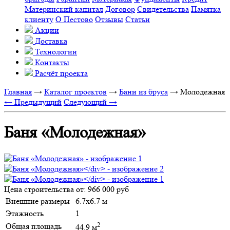
Материнский капитал
Договор
Свидетельства
Памятка
клиенту
О Пестово
Отзывы
Статьи
Акции
Доставка
Технологии
Контакты
Расчёт проекта
Главная
→
Каталог проектов
→
Бани из бруса
→
Молодежная
← Предыдущий
Следующий →
Баня «Молодежная»
Цена строительства от:
966 000 руб
Внешние размеры
6.7х6.7 м
Этажность
1
2
Общая площадь
44.9 м