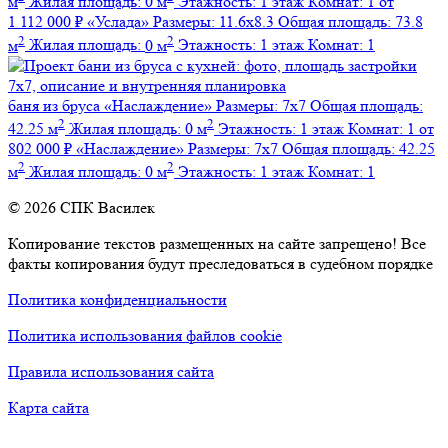
м
Жилая площадь:
0 м
Этажность:
1 этаж
Комнат:
1
от
1 112 000 ₽
«Услада»
Размеры:
11.6х8.3
Общая площадь:
73.8
2
2
м
Жилая площадь:
0 м
Этажность:
1 этаж
Комнат:
1
баня из бруса
«Наслаждение»
Размеры:
7х7
Общая площадь:
2
2
42.25 м
Жилая площадь:
0 м
Этажность:
1 этаж
Комнат:
1
от
802 000 ₽
«Наслаждение»
Размеры:
7х7
Общая площадь:
42.25
2
2
м
Жилая площадь:
0 м
Этажность:
1 этаж
Комнат:
1
© 2026 СПК Василек
Копирование текстов размещенных на сайте запрещено! Все
факты копирования будут преследоваться в судебном порядке
Политика конфиденциальности
Политика использования файлов cookie
Правила использования сайта
Карта сайта