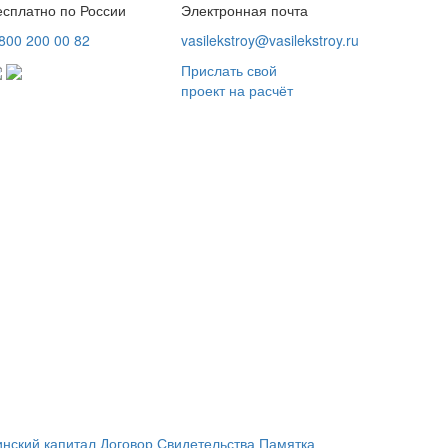
есплатно по России
Электронная почта
800
200 00 82
vasilekstroy@vasilekstroy.ru
Прислать свой
проект на расчёт
нский капитал
Договор
Свидетельства
Памятка