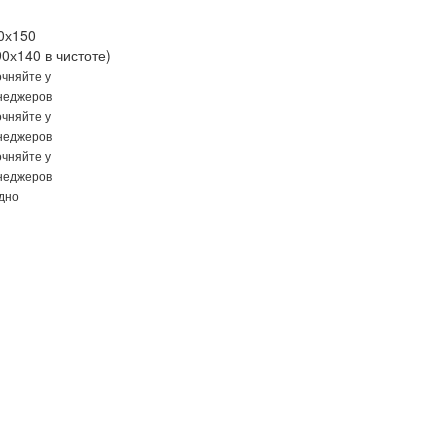
0х150
90х140 в чистоте)
очняйте у
неджеров
очняйте у
неджеров
очняйте у
неджеров
одно