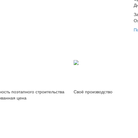
Д
З
О
П
ость поэтапного строительства
Своё производство
ованная цена