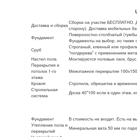
Сборка на участке БЕСПЛАТНО. Д
Доставка и сборка
сторону). Доставка мобильных ба
Поверхностно-столбчатый (тумбы
Фундамент
Фундаменты на выбор, но также о
Строганый, клееный или профилир
Сруб
"полдерева" с применением метал
Настил пола
Монтируются половые лаги, брус
Перекрытия и
потолок 1-го
Межэтажное перекрытие 100х150 
этажа
Кровля
Стропила, обрешетка и временн
Стропильная
Доска 40*100 если в один этаж, е
система
Фундамент
В стоимость не входит. Есть на 
Утепление пола и
Минеральная вата 50 мм по пар
перекрытий
Чистовой пол 1