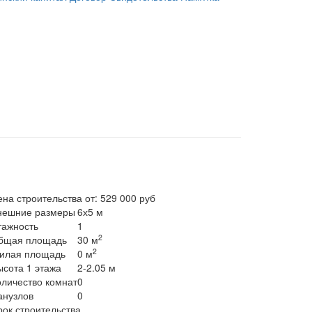
ена строительства от:
529 000 руб
нешние размеры
6х5 м
тажность
1
2
бщая площадь
30 м
2
илая площадь
0 м
ысота 1 этажа
2-2.05 м
оличество комнат
0
анузлов
0
рок строительства