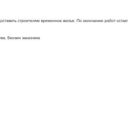
оставить строителям временное жилье. По окончанию работ остает
тва. Бензин заказчика
профилированного бруса