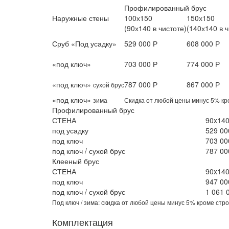
Профилированный брус
Наружные стены
100х150
150х150
(90х140 в чистоте)
(140х140 в ч
Сруб «Под усадку»
529 000 Р
608 000 Р
«под ключ»
703 000 Р
774 000 Р
«под ключ»
787 000 Р
867 000 Р
сухой брус
«под ключ»
зима
Скидка от любой цены минус 5% кро
Профилированный брус
СТЕНА
90x14
под усадку
529 00
под ключ
703 00
под ключ / сухой брус
787 00
Клееный брус
СТЕНА
90x14
под ключ
947 00
под ключ / сухой брус
1 061 
Под ключ / зима: скидка от любой цены минус 5% кроме стр
Комплектация