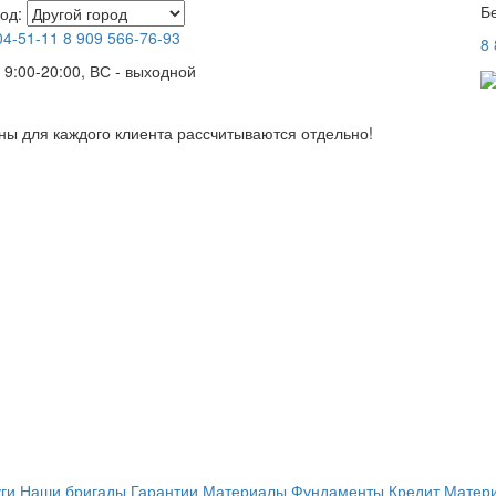
Б
од:
04-51-11
8 909
566-76-93
8
 9:00-20:00, ВС - выходной
ны для каждого клиента рассчитываются отдельно!
ги
Наши бригады
Гарантии
Материалы
Фундаменты
Кредит
Матери