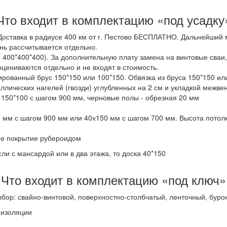
Что входит в комплектацию «под усадку
оставка в радиусе 400 км от г. Пестово БЕСПЛАТНО. Дальнейший м
нь рассчитывается отдельно.
 400*400*400). За дополнительную плату замена на винтовые сваи
цениваются отдельно и не входят в стоимость.
ованный брус 150*150 или 100*150. Обвязка из бруса 150*150 или
лических нагелей (гвозди) углубленных на 2 см и укладкой межвен
 150*100 с шагом 900 мм, черновые полы - обрезная 20 мм
мм с шагом 900 мм или 40х150 мм с шагом 700 мм. Высота потол
ое покрытие рубероидом
сли с мансардой или в два этажа, то доска 40*150
Что входит в комплектацию «под ключ»
выбор: свайно-винтовой, поверхностно-столбчатый, ленточный, бур
оизоляции